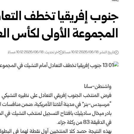
رياضة
جنوب إفريقيا تخطف التعا
المجموعة الأولى لكأس الع
تاريخ النشر: 2026/06/18 10:12 مساءً
اخر تحديث: 2026/06/18 10:12 مساءً
واشنطن-سانا
“مرسيدس-بنز” في مدينة أتلانتا الأمريكية، ضمن منافسات ال
في الدقيقة 83 من ركلة جزاء.
بهذه النتيجة حصد كلا المنتخبين أول نقطة لهما في البطول