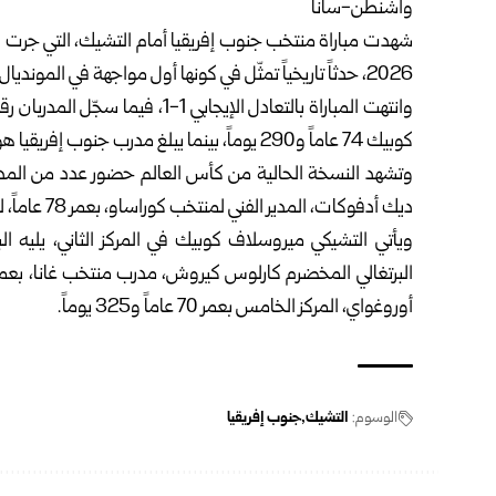
واشنطن-سانا‏
شهدت مباراة منتخب جنوب إفريقيا أمام التشيك، التي جرت 
2026، حدثاً تاريخياً تمثّل في كونها أول مواجهة ‌‏في المونديال تجمع بين مدربين تجاوزا سن السبعين.‏ ‏
وانتهت المباراة بالتعادل الإيجابي
كوبيك 74 عاماً و290 يوماً، بينما يبلغ ‌‏مدرب جنوب إفريقيا هوغو بروس 74 عاماً و69 يوماً.‏
وتشهد النسخة الحالية من كأس العالم حضور عدد من المدرب
ديك أدفوكات، المدير الفني لمنتخب كوراساو، بعمر ‌‌‏78 عاماً، ليكون الأكبر سناً في البطولة.‏
ويأتي التشيكي ميروسلاف كوبيك في المركز الثاني، يليه ال
أوروغواي، ‌‏المركز الخامس بعمر 70 عاماً و325 يوماً.
الوسوم:
التشيك
جنوب إفريقيا