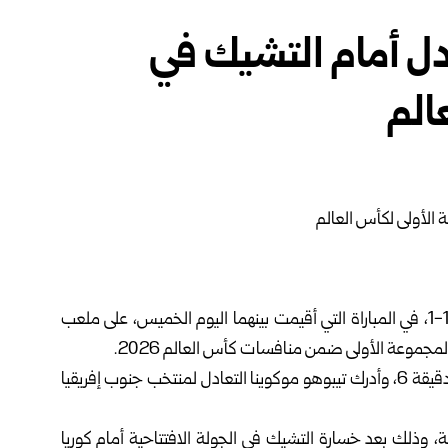
دل أمام التشيك في
الم
فرض المنتخب الجنوب إفريقي التعادل على نظيره التشيكي 1-1، في المباراة التي أقيمت بينهما اليوم الخميس، على ملعب
مجموعة الأولى ضمن منافسات كأس العالم 2026.
بادر ميخال ساديليك بافتتاح التسجيل لمنتخب التشيك في الدقيقة 6، وأدرك تيبوهو موكوينا التعادل لمنتخب جنوب إفريقيا
ة، وذلك بعد خسارة التشيك في الجولة الافتتاحية أمام كوريا