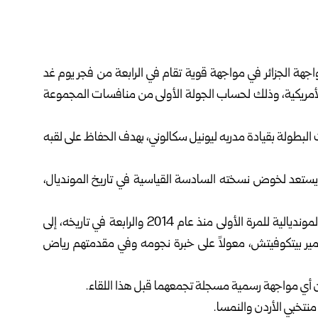
هة الجزائر في مواجهة قوية ‌‏تقام في الرابعة من فجر يوم غد
 الأمريكية، وذلك لحساب الجولة الأولى من منافسات المجموعة
لبطولة بقيادة مدربه ‌‏ليونيل سكالوني، بهدف الحفاظ على لقبه
ي يستعد لخوض نسخته ‌‏السادسة القياسية في تاريخ المونديال،
ويسعى منتخب “محاربي الصحراء” في عودته إلى النهائيات المونديالية للمرة الأولى منذ ‌‏عام 2014 والرابعة في تاريخه، إلى
اديمير بيتكوفيتش، معولاً على خبرة نجومه وفي مقدمتهم رياض
 أي مواجهة رسمية مسجلة ‏تجمعهما قبل هذا اللقاء.‏
نتخبي الأردن والنمسا.‏