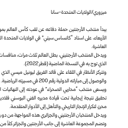
ميزوري/الولايات المتحدة-سانا‏
يبدأ منتخب الأرجنتين حملة دفاعه عن لقب كأس العالم بمواج
الأربعاء، على استاد “كانساس سيتي” في الولايات ‌‏المتحدة
العاشرة.‏
ويدخل المنتخب الأرجنتيني، بطل العالم ثلاث مرات، منافسات ا
الذي توج به في النسخة الماضية (قطر ‌‏‌‏2022).‏
وتتركز الأنظار في اللقاء على قائد الفريق ليونيل ميسي الذ
والوصول إلى مباراته الدولية رقم 200 في مسيرته ‌‏الرياضية.‏
تحقيق نتيجة إيجابية تحت قيادة مديره الفني البوسني ‌‏فل
محرز، لتكرار الإنجاز ‌‏التاريخي والتأهل إلى الأدوار المتقدمة.‏
ويدخل المنتخبان الأرجنتيني والجزائري هذه المواجهة من دون
وتضم المجموعة العاشرة إلى جانب الأرجنتين والجزائر كلاً من م