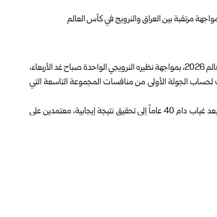
يبدأ المنتخب العراقي لكرة القدم مشواره في نهائيات كأس العالم 2026، بمواجهة نظيره النرويجي الواحدة صباح غد الأربعاء،
 لحساب الجولة الأولى من منافسات المجموعة التاسعة التي
ويسعى “أسود الرافدين” في مستهل عودتهم إلى المونديال بعد غياب دام 40 عاماً إلى تحقيق نتيجة إيجابية، معتمدين على
 للاعبيه، وخاصة بالهجمات المرتدة السريعة.
ضرم أيمن حسين، الذي يعد أحد أهم عناصر القوة في الخط
تعامل مع الكرات داخل منطقة الجزاء واستغلال الفرص.
عام الجاري، حقق فيها انتصارين وتعادلاً واحداً، مقابل خسارة
ون رد.
وفي المقابل، يدخل المنتخب النرويجي اللقاء بحثاً عن بداية قوية في ظهوره المونديالي الأول منذ عام 1998، مستنداً إلى
ن ستراند لارسن هداف الفريق هذا العام برصيد هدفين، علماً أن