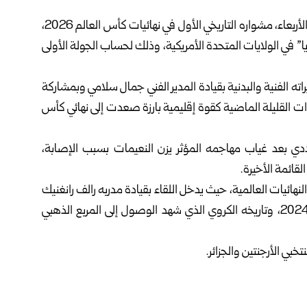
يفتتح المنتخب الأردني لكرة القدم عند السابعة من صباح غد الأربعاء، مشواره التاريخي الأول في نهائيات كأس العالم 2026،
” في الولايات المتحدة الأمريكية، وذلك لحساب الجولة الأولى
اته الفنية والبدنية بقيادة المدير الفني جمال سلامي وبمشاركة
نوات القليلة الماضية كقوة إقليمية بارزة صعدت إلى نهائي كأس
ددي بعد غياب مهاجمه المؤثر يزن النعيمات بسبب الإصابة،
قائمة الأخيرة.
ي المنتخب النمساوي غياباً دام 28 عاماً عن النهائيات العالمية، حيث يدخل اللقاء بقيادة مدربه رالف رانغنيك
بثقة حذرة مستمدة من عروضه الأخيرة في بطولة أوروبا 2024، وتاريخه الكروي الذي شهد الوصول إلى المربع الذهبي
بي الأرجنتين والجزائر.