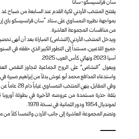
سان فرانسيسكو-سانا
بمواجهة نظيره النمساوي على ستاد “سان فرانسيسكو باي إريا
من منافسات المجموعة العاشرة.
ويدخل المنتخب الأردني (النشامى) المباراة بعد أن أنهى تحضير
جميع اللاعبين، مستنداً إلى التطور الكبير الذي حققه في الس
آسيا 2023 ونهائي كأس العرب 2025.
ويعول “النشامى” على الروح الجماعية لتجاوز النقص الع
واستدعاء المدافع محمد أبو غوش بدلاً من إبراهيم صبرة في ال
وفي المقابل، ينه
لمونديال 1954 ودور الثمانية في نسخة 1978.
وتضم المجموعة العاشرة إلى جانب الأردن والنمسا كلاً من منتخ