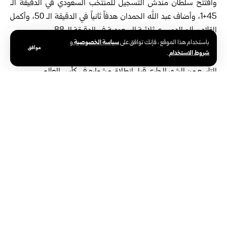
وافتتح سلطان مندش التسجيل للمنتخب السعودي في الدقيقة الـ
45+1، وأضاف عبد الله الحمدان هدفاً ثانياً في الدقيقة الـ 50، وأكمل
القائد سالم الدوسري ثلاثية السعودية في الدقيقة الـ 88.
سياسة الخصوصية
باستخدام هذا الموقع ، فإنك توافق على
و
موافق
شروط الاستخدام
.
ويختتم المنتخب السعودي مبارياته الودية بمواجهة أمام السنغال في
التاسع من الشهر الجاري قبل انطلاق مشواره في كأس العالم.
ووضعت قرعة كأس العالم المنتخب السعودي ضمن المجموعة الثامنة
إلى جانب منتخبات إسبانيا وأوروغواي والرأس الأخضر.
الوسوم:
منتخب السعودية
منتخب بورتوريكو