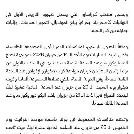
ويسعى منتخب كوراساو، الذي يسجل ظهوره التاريخي الأول في
النهائيات كأصغر بلد جغرافياً يبلغ المونديال، لتفجير المفاجآت، وإثبات
جدارته بين كبار اللعبة.
ووفقاً للجدول الرسمي، لمنافسات الدور الأول للمجموعة الخامسة،
يقص شريط المباريات يوم الأحد الـ 14 من حزيران 2026، بمواجهة تجمع
ألمانيا وكوراساو عند الساعة الثامنة مساءً، تليها في الساعات الأولى من
يوم الإثنين الـ 15 من حزيران مواجهة كوت ديفوار والإكوادور عند الساعة
الثانية صباحاً، وفي الجولة الثانية، يلتقي عملاقا المجموعة ألمانيا وكوت
ديفوار يوم السبت الـ 20 من حزيران عند الساعة الحادية عشرة ليلاً،
ليتجدد الصراع فجر الأحد الـ 21 من حزيران بلقاء الإكوادور وكوراساو عند
الساعة الثالثة صباحاً.
وتختتم منافسات المجموعة في جولة حاسمة موحدة التوقيت يوم
الخميس الـ 25 من حزيران عند الساعة الحادية عشرة ليلاً، حيث تلعب