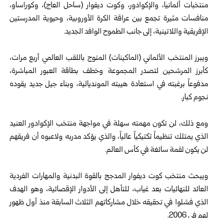
منتخبات ألمانيا، والإكوادور، وكوت ديفوار (ساحل العاج)، وكوراساو،
منافسات مثيرة تجمع بين عراقة الكرة الأوروبية، وحيوية المدرستين
الإفريقية واللاتينية، إلى جانب الطموح الوافد الجديد.
ويبرز المنتخب الألماني (الماكينات) المتوج باللقب العالمي أربع مرات،
كأبرز المرشحين لتصدر المجموعة وخطف بطاقة العبور المباشرة،
مدفوعاً برغبته في استعادة هيبته المونديالية، وبناء جيل جديد يقوده
نجوم كبار.
ومع ذلك، لن تكون مهمته سهلة في مواجهة منتخب الإكوادور العنيد
الذي يمتلك تنظيماً تكتيكياً عالياً، والذي يؤكد مدربه ولاعبوه أن فريقهم
لن يكون لقمة سائغة في كأس العالم.
ويبحث منتخب كوت ديفوار المدجج بالقوة البدنية والمهارات الفردية
العائد للنهائيات بعد غياب، للتأهل إلى الأدوار الإقصائية، وهو الهدف
الذي فشلوا في تحقيقه خلال مشاركاتهم الثلاث السابقة منذ أول ظهور
لهم في 2006.