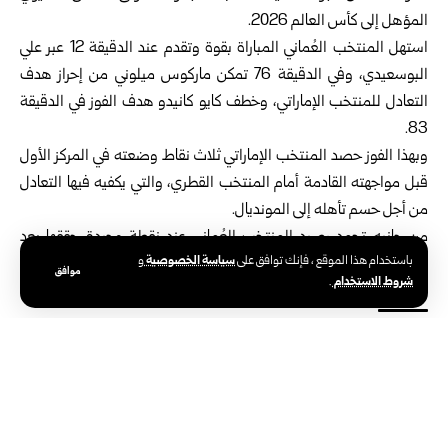
المؤهل إلى كأس العالم 2026.
استهل المنتخب العُماني المباراة بقوة وتقدم عند الدقيقة 12 عبر علي
البوسعيدي، وفي الدقيقة 76 تمكن ماركوس ميلوني من إحراز هدف
التعادل للمنتخب الإماراتي، وخطف كايو كانيدو هدف الفوز في الدقيقة
83.
وبهذا الفوز حصد المنتخب الإماراتي ثلاث نقاط وضعته في المركز الأول
قبل مواجهته القادمة أمام المنتخب القطري، والتي يكفيه فيها التعادل
من أجل حسم تأهله إلى المونديال.
من جانبه تجمد رصيد المنتخب العُماني عند نقطة وحيدة حققها بعد
سياسة الخصوصية
باستخدام هذا الموقع ، فإنك توافق على
و
التعادل مع المنتخب القطري في الجولة الأولى.
موافق
شروط الاستخدام
.
الوسوم:
المنتخب الإماراتي