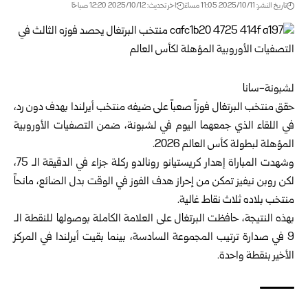
تاريخ النشر: 2025/10/11 11:05 مساءً
اخر تحديث: 2025/10/12 12:20 صباحًا
لشبونة-سانا
حقق منتخب البرتغال فوزاً صعباً على ضيفه منتخب أيرلندا بهدف دون رد،
في اللقاء الذي جمعهما اليوم في لشبونة، ضمن التصفيات الأوروبية
المؤهلة لبطولة كأس العالم 2026.
وشهدت المباراة إهدار كريستيانو رونالدو ركلة جزاء في الدقيقة الـ 75،
لكن روبن نيفيز تمكن من إحراز هدف الفوز في الوقت بدل الضائع، مانحاً
منتخب بلاده ثلاث نقاط غالية.
بهذه النتيجة، حافظت البرتغال على العلامة الكاملة بوصولها للنقطة الـ
9 في صدارة ترتيب المجموعة السادسة، بينما بقيت أيرلندا في المركز
الأخير بنقطة واحدة.