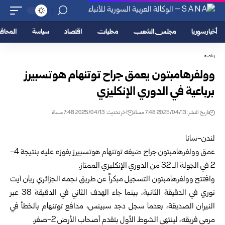
أخبار سوريا
مجلس الشعب
محليات
اقتصاد
سياسة
المحا
رياضة
وولفرهامبتون يعمق جراح توتنهام هوتسبيرز
برباعية في الدوري الإنكليزي
تاريخ النشر: 2025/04/13 7:48 مساءً
اخر تحديث: 2025/04/13 7:48 مساءً
لندن-سانا
عمق وولفرهامبتون جراح ضيفه توتنهام هوتسبيرز بفوزه عليه
بنتيجة 4-
2 في الجولة الـ 32 من الدوري الإنكليزي الممتاز.
وافتتح وولفرهامبتون التسجيل مبكراً عن طريق نجمه الجزائري ريان آيت
نوري في الدقيقة الثانية، بينما جاء الهدف الثاني في الدقيقة 38 عبر
النيران الصديقة، بعدما سجل دجد سبينس، مدافع توتنهام بالخطأ في
مرمى فريقه، لينتهي الشوط الأول بتقدم أصحاب الأرض 2-صفر.