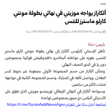
رياضة
ألكاراز يواجه موزيتي في نهائي بطولة مونتي
كارلو ماسترز للتنس
تاريخ النشر: 2025/04/13 1:46 مساءً
اخر تحديث: 2025/04/13 1:46 مساءً
باريس-سانا
تأهّل الإسباني كارلوس ألكاراز إلى نهائي بطولة مونتي كارلو ماسترز
للتنس
، بفوزه على مواطنه أليخاندرو دافيدوفيتش فوكينا بمجموعتين
دون ردّ في الدور النصف النهائي.
وتمكّن ألكاراز من حسم المجموعة الأولى بصعوبة عبر شوط كسر
التعادل، وواصل تألقه في المباراة، وحسم المجموعة الثانية في مواجهة
امتدّت لأكثر من ساعتين.
وسيواجه ألكاراز في النهائي الإيطالي لورينتسو موزيتي الذي تفوّق على
الأسترالي أليكس دي مينور بمجموعتين لواحدة.
ل
متابعة أخبار سانا على تلغرام https://t.me/SyrianArabNewsAgen