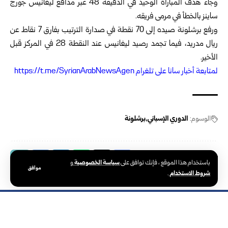
وجاء هدف المباراة الوحيد في الدقيقة 48 عبر مدافع ليغانيس جورج
ساينز بالخطأ في مرمى فريقه.
ورفع برشلونة صيده إلى 70 نقطة في صدارة الترتيب بفارق 7 نقاط عن
ريال مدريد، فيما تجمد رصيد ليغانيس عند النقطة 28 في المركز قبل
الأخير.
ل
متابعة أخبار سانا على تلغرام https://t.me/SyrianArabNewsAgen
الوسوم:
الدوري الإسباني
برشلونة
سياسة الخصوصية
باستخدام هذا الموقع ، فإنك توافق على
و
موافق
شروط الاستخدام
.
الوكالة العربية السورية للأنباء – سانا