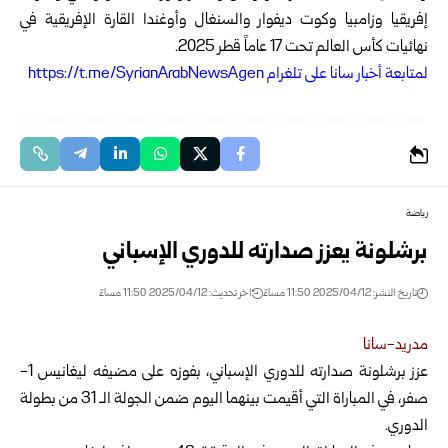
إفريقيا وزامبيا وكوت ديفوار والسنغال وأوغندا القارة الإفريقية في
نهائيات كأس العالم تحت 17 عاماً قطر 2025.
ل
متابعة أخبار سانا على تلغرام https://t.me/SyrianArabNewsAgen
رياضة
برشلونة يعزز صدارته للدوري الإسباني
تاريخ النشر: 2025/04/12 11:50 مساءً
اخر تحديث: 2025/04/12 11:50 مساءً
مدريد-سانا
عزز برشلونة صدارته للدوري الإسباني، بفوزه على مضيفه ليغانيس 1-
صفر، في المباراة التي أقيمت بينهما اليوم ضمن الجولة الـ
31 من بطولة
الدوري.