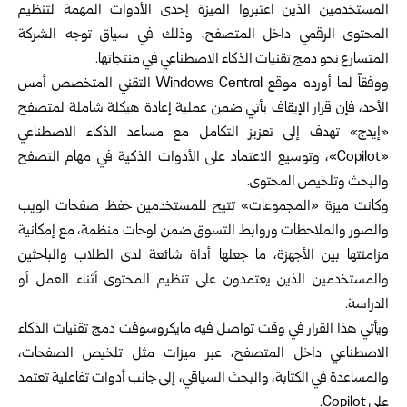
المستخدمين الذين اعتبروا الميزة إحدى الأدوات المهمة لتنظيم
المحتوى الرقمي داخل المتصفح، وذلك في سياق توجه الشركة
المتسارع نحو دمج تقنيات الذكاء الاصطناعي في منتجاتها.
ووفقاً لما أورده موقع Windows Central التقني المتخصص أمس
الأحد، فإن قرار الإيقاف يأتي ضمن عملية إعادة هيكلة شاملة لمتصفح
«إيدج» تهدف إلى تعزيز التكامل مع مساعد الذكاء الاصطناعي
«Copilot»، وتوسيع الاعتماد على الأدوات الذكية في مهام التصفح
والبحث وتلخيص المحتوى.
وكانت ميزة «المجموعات» تتيح للمستخدمين حفظ صفحات الويب
والصور والملاحظات وروابط التسوق ضمن لوحات منظمة، مع إمكانية
مزامنتها بين الأجهزة، ما جعلها أداة شائعة لدى الطلاب والباحثين
والمستخدمين الذين يعتمدون على تنظيم المحتوى أثناء العمل أو
الدراسة.
ويأتي هذا القرار في وقت تواصل فيه مايكروسوفت دمج تقنيات الذكاء
الاصطناعي داخل المتصفح، عبر ميزات مثل تلخيص الصفحات،
والمساعدة في الكتابة، والبحث السياقي، إلى جانب أدوات تفاعلية تعتمد
على Copilot.