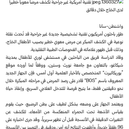
واشنطن-سانا
طوّر باحثون أمريكيون تقنية تشخيصية جديدة غير جراحية قد تُحدث نقلة
نوعية في الكشف المبكر عن مرض معوي خطير يصيب الأطفال الخدّج،
وذلك قبل ظهور علاماته في الفحوصات الطبية التقليدية.
وقاد الدراسة فريق من الباحثين في مستشفى لوري للأطفال بمدينة
شيكاغو، بالتعاون مع جامعة نورث وسترن، ووفقاً لما أورده موقع
“يوريكاليرت” المتخصص بالأخبار العلمية أول أمس، فإن الجهاز الجديد
المعروف باسم “BOS” قادر على رصد المرض في مراحله المبكرة خلال
نحو دقيقتين فقط، ما يتيح فرصة للتدخل العلاجي السريع، وإنقاذ حياة
الأطفال.
ويعتمد الجهاز على وضعه بشكل لطيف على بطن الرضيع، حيث يقوم
بقياس الأشعة تحت الحمراء المنعكسة من الأمعاء، للكشف عن
التغيرات الدقيقة في الأنسجة قبل أن تظهر سريرياً، وقد جرى اختباره على
96 طفلاً خديجاً، وأظهرت النتائج أنه آمن ودقيق في التمييز بين الأنسجة