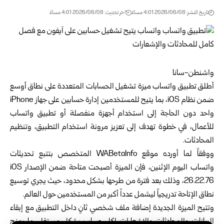
تاريخ النشر: 2026/06/08 4:01 مساءً
اخر تحديث: 2026/06/08 4:01 مساءً
واشنطن-سانا
أطلق تطبيق واتساب ميزة تشغيل الحسابات المتعددة على نطاق أوسع
ضمن نظام iOS، بما يتيح للمستخدمين إدارة حسابين على جهاز iPhone
واحد دون الحاجة إلى استخدام أجهزة منفصلة أو تطبيق واتساب
للأعمال، في خطوة تهدف إلى تعزيز مرونة استخدام التطبيق، وتنظيم
المحادثات.
ووفقاً لما أورده موقع WABetaInfo المتخصص بتتبع تحديثات
واتساب اليوم الإثنين، فإن الميزة أصبحت متاحة ضمن الإصدار iOS
26.22.76، وذلك بعد فترة من طرحها بشكل محدود، حيث يجري توسيع
نطاق الإتاحة تدريجياً ليشمل عدداً أكبر من المستخدمين حول العالم.
وتتيح الميزة الجديدة إضافة ملف شخصي ثانٍ داخل التطبيق مع إبقاء
البيانات والمحادثات والإشعارات لكل حساب بشكل مستقل، ما يمنح