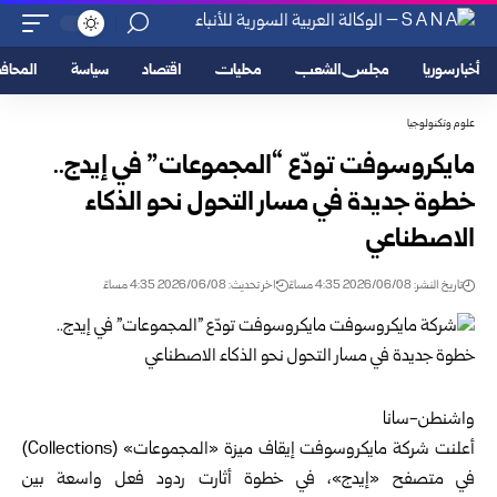
أخبار سوريا
مجلس الشعب
محليات
اقتصاد
سياسة
المحا
علوم وتكنولوجيا
مايكروسوفت تودّع “المجموعات” في إيدج..
خطوة جديدة في مسار التحول نحو الذكاء
الاصطناعي
تاريخ النشر: 2026/06/08 4:35 مساءً
اخر تحديث: 2026/06/08 4:35 مساءً
واشنطن-سانا
أعلنت شركة مايكروسوفت إيقاف ميزة «المجموعات» (Collections)
في متصفح «إيدج»، في خطوة أثارت ردود فعل واسعة بين