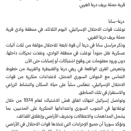
‎ ‎درعا-سانا‏
توغلت قوات الاحتلال الإسرائيلي، اليوم الثلاثاء، في منطقة وادي قرية
جملة ‏بريف درعا الغربي.‏
وذكر مراسل سانا في
درعا
أن قوة تابعة للاحتلال مؤلفة من ثلاث آليات
‏عسكرية تقل جنوداً توغلت في منطقة الوادي، ونفذت تحركات داخلها،
دون ‏ورود معلومات عن وقوع اشتباكات أو إصابات حتى الآن.‏
وتتعرض القرى الواقعة في ريفي درعا والقنيطرة والقريبة من خطوط
‏التماس مع الجولان السوري المحتل، لاعتداءات متكررة من قوات
الاحتلال ‏الإسرائيلي، تنعكس سلباً على حياة السكان والنشاط الزراعي
والاستقرار في ‏تلك المناطق.‏
وتواصل إسرائيل انتهاك اتفاق فضّ الاشتباك لعام ‌‏1974 ‏من ‏خلال
‏توغلاتها ‏في الجنوب ‏السوري ‏واعتداءاتها ‏المتكررة على ‏المدنيين، ‏بما
‏يشمل ‌‏المداهمات ‏والاعتقالات وتجريف ‏الأراضي ‏وإطلاق ‏القذائف‎.‎
وتؤكد سوريا أن جميع الإجراءات التي تتخذها قوات ‌‏الاحتلال ‏في ‏الأراضي