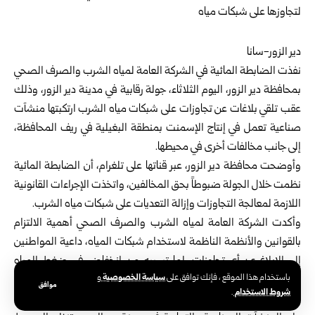
دير الزور-سانا
نفذت الضابطة المائية في الشركة العامة لمياه الشرب والصرف الصحي
بمحافظة دير الزور، اليوم الثلاثاء، جولة رقابية في مدينة دير الزور، وذلك
عقب تلقي بلاغات عن تجاوزات على شبكات مياه الشرب ارتكبتها منشآت
صناعية تعمل في إنتاج الإسمنت بمنطقة البغيلية في ريف المحافظة،
إلى جانب مخالفات أخرى في محيطها.
وأوضحت محافظة
دير الزور
، عبر قناتها على تلغرام، أن الضابطة المائية
نظمت خلال الجولة ضبوطاً بحق المخالفين، واتخذت الإجراءات القانونية
اللازمة لمعالجة التجاوزات وإزالة التعديات على شبكات مياه الشرب.
وأكدت الشركة العامة لمياه الشرب والصرف الصحي أهمية الالتزام
بالقوانين والأنظمة الناظمة لاستخدام شبكات المياه، داعية المواطنين
إلى الإبلاغ عن أي تجاوزات، لما تسببه من انخفاض في ضغط المياه
سياسة الخصوصية
باستخدام هذا الموقع ، فإنك توافق على
و
وعدم وصولها إلى المناطق البعيدة والطوابق العليا.
موافق
شروط الاستخدام
.
يُذكر أن الضابطة المائية في الشركة تنفذ بشكل دوري جولات تفتيشية