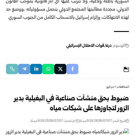
‏السورية باطلة ‏ولاغية، ولا ‏تترتب ‏عليها أي آثار ‏قانونية ‌‏بموجب القانون
‏الدولي، ‏مجددة ‏مطالبتها المجتمع الدولي ‌‏بتحمل ‏مسؤولياته ،‏ووضع حد
‏لهذه ‏الانتهاكات، وإلزام إسرائيل ‌‏بالانسحاب ‏الكامل ‏من ‏الجنوب ‏السوري‎.‎
الوسوم:
درعا
قوات الاحتلال الإسرائيلي
المحافظات
>
دير الزور
ضبوط بحق منشآت صناعية في البغيلية بدير
الزور لتجاوزها على شبكات مياه
تاريخ النشر: 2026/07/07 8:58 مساءً
اخر تحديث: 2026/07/07 8:58 مساءً