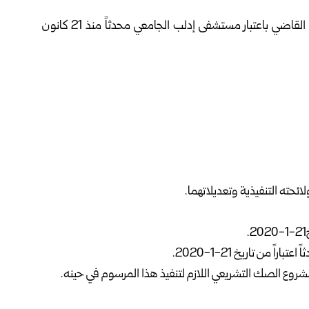
المرسوم رقم (194) لعام 2025 القاضي باعتبار مستشفى إدلب الجامعي محدثاً منذ 21 كانون