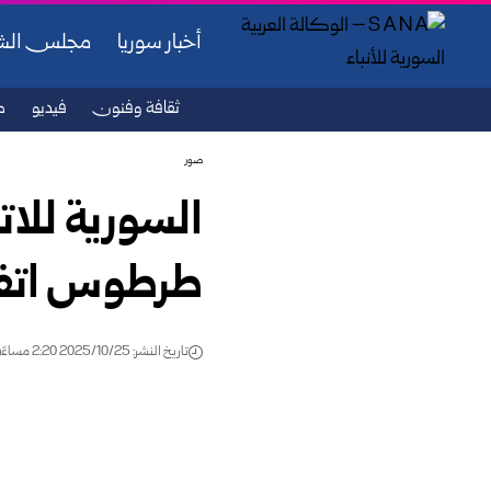
أخبار سوريا
مجلس ال
ثقافة وفنون
فيديو
ص
صور
السورية للا
طرطوس اتفاق
تاريخ النشر: 2025/10/25 2:20 مساءً