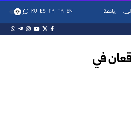
لي
رياضة
KU
ES
FR
TR
EN
قعان في