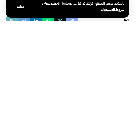
سياسة الخصوصية
باستخدام هذا الموقع ، فإنك توافق على
و
موافق
شروط الاستخدام
.
صور
استقبال طلبات المترشحين لانتخابات مجلس
الشعب من قبل اللجنة الفرعية في دير الزور
تاريخ النشر: 2025/09/28 5:19 مساءً
اخر تحديث: 2025/09/28 5:22 مساءً