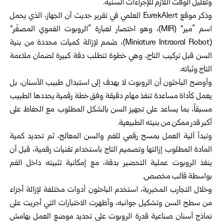
وتقليل الوقت اللازم للإجراءات السنية.
وذكر موقع EurekAlert العلمي في تقرير حديث أن الجهاز، الذي يحمل
اسم “مير” (MIR)، وهو اختصار لعبارة “الروبوت الفموي المصغّر”
(Miniature Intraoral Robot)، صُمم لإزالة كميات محددة من بنية
السن قبل تركيب التاج، وهي خطوة تتطلب دقة كبيرة لضمان ملاءمة
التاج وثباته.
وأوضح الباحثون أن الروبوت لا يهدف إلى استبدال طبيب الأسنان، بل
يعمل كأداة مساعدة تنفذ مهام دقيقة وفق خطة رقمية يحددها الطبيب
مسبقاً، بما يساعد على تجهيز السن بالشكل المطلوب مع الحفاظ على
أكبر قدر ممكن من بنيته الطبيعية.
وتبدأ آلية العمل بمسح رقمي للفم والسن المعالج، ثم تحديد كمية
المادة المطلوب إزالتها وتصميم التاج باستخدام تقنيات رقمية، قبل أن
ينفذ الروبوت عملية التحضير بدقة، مع إمكانية تثبيته داخل الفم
بواسطة قالب مخصص.
وخلال التجارب المخبرية، استخدم الباحثون أدوات مختلفة لإزالة أجزاء
من سطح السن وتشكيل جوانبه، وأظهرت الاختبارات التي أجريت على
نماذج أسنان صناعية قدرة الروبوت على تحديد موضع العمل بهامش