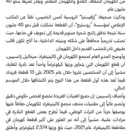
من الكهرمان الشفاف اللامع والكهرمان المعتم، ويُقدّر عمرها بنحو 40
مليون عام.
وذكرت صحيفة “إزفيستيا” الروسية أمس الخميس، نقلاً عن المكتب
الإعلامي لمؤسسة “روستيخ”، أن القطعة تشكلت قبل نحو 40 مليون
سنة نتيجة تدفق راتنج شجرة صنوبر قديمة إلى تجويف في جذعها، حيث
تصلب تدريجياً محافظاً على شكله وبنيته الداخلية، ما أتاح تكوّن قالب
طبيعي نادر للخشب القديم داخل الكهرمان.
وأوضح المدير العام لمجمع الكهرمان في كالينينغراد، ميخائيل زاتسيبين،
أن قطع الكهرمان التي يتجاوز وزنها كيلوغراماً واحداً تعد نادرة للغاية،
مشيراً إلى أن المختصين عثروا خلال عام 2025 على 13 قطعة فريدة،
فيما تُعد هذه أول قطعة من هذا النوع يتم اكتشافها خلال الموسم
الحالي.
وأضاف زاتسيبين: إن جميع العينات الفريدة تخضع لفحص حكومي دقيق
وتُضم غالباً إلى مقتنيات متحف مجمع كالينينغراد للكهرمان حفاظاً عليها
بوصفها جزءاً من التراث الوطني، فيما تُطرح بعض القطع النادرة في
مزادات علنية، مشيراً إلى أنه تم العثور على أكبر قطعة كهرمان في
مقاطعة كالينينغراد عام 2021، حيث بلغ وزنها 2.374 كيلوغرام، وأُطلق