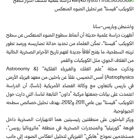
واشنطن وباريس-سانا
أظهرت دراسة علمية حديثة أن أنماط سطوع الضوء المنعكس عن سطح
الكويكب “فيستا”، تمكّن العلماء من تحديد حداثة تضاريسه ورصد تطور
تربته السطحية، ما يفتح آفاقاً جديدة لفهم تاريخ الأجرام الصخرية الخالية
من الغلاف الجوي، مثل الكويكبات والقمر.
وذكرت مجلة “علم الفلك والفيزياء الفلكية” (Astronomy &
Astrophysics) أمس الخميس، نقلاً عن باحثين من معهد فيزياء الأرض
في باريس بالتعاون مع وكالة الفضاء الأمريكية (ناسا)، أن الدراسة
اعتمدت على بيانات جمعتها مركبة “داون” التابعة لناسا، التي دارت حول
الكويكب “فيستا” بين عامي 2011 و2012، بهدف تحليل خصائص سطحه
الجيولوجية.
وركز الباحثون على منطقتين رئيسيتين هما الانهيارات الصخرية داخل
فوهة “كورنيليا” والمنحدرات الصخرية في منطقة “ماتروناليا روبس”،
مستخدمين نموذج “هابكي” الفيزيائي لتحليل انعكاس الضوء، إلى جانب