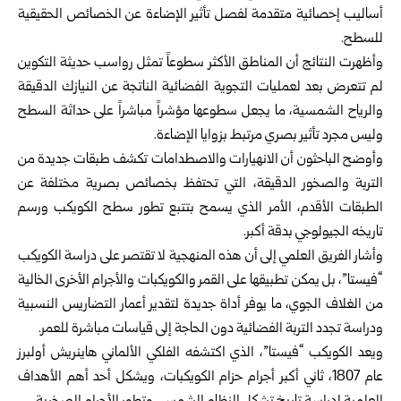
أساليب إحصائية متقدمة لفصل تأثير الإضاءة عن الخصائص الحقيقية
للسطح.
وأظهرت النتائج أن المناطق الأكثر سطوعاً تمثل رواسب حديثة التكوين
لم تتعرض بعد لعمليات التجوية الفضائية الناتجة عن النيازك الدقيقة
والرياح الشمسية، ما يجعل سطوعها مؤشراً مباشراً على حداثة السطح
وليس مجرد تأثير بصري مرتبط بزوايا الإضاءة.
وأوضح الباحثون أن الانهيارات والاصطدامات تكشف طبقات جديدة من
التربة والصخور الدقيقة، التي تحتفظ بخصائص بصرية مختلفة عن
الطبقات الأقدم، الأمر الذي يسمح بتتبع تطور سطح الكويكب ورسم
تاريخه الجيولوجي بدقة أكبر.
وأشار الفريق العلمي إلى أن هذه المنهجية لا تقتصر على دراسة الكويكب
“فيستا”، بل يمكن تطبيقها على القمر والكويكبات والأجرام الأخرى الخالية
من الغلاف الجوي، ما يوفر أداة جديدة لتقدير أعمار التضاريس النسبية
ودراسة تجدد التربة الفضائية دون الحاجة إلى قياسات مباشرة للعمر.
ويعد الكويكب “فيستا”، الذي اكتشفه الفلكي الألماني هاينريش أولبرز
عام 1807، ثاني أكبر أجرام حزام الكويكبات، ويشكل أحد أهم الأهداف