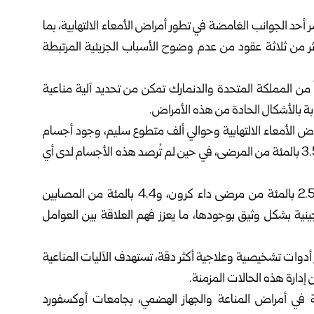
حد الجوانب الغامضة في تطور أمراض الأمعاء الالتهابية، بما
ثر من ثلاثة عقود من عدم وضوح الأسباب الجزيئية المرتبطة
اً من المملكة المتحدة والدنمارك تمكن من تحديد آلية مناعية
بة بالأشكال الحادة من هذه الأمراض.
سة، التي شملت نحو 4900 مريض بأمراض الأمعاء الالتهابية وحوالي ألف متطوع سليم، وجود أجسام
مضادة تعادل تأثير بروتين الإنترلوكين-10 (IL-10) لدى نحو 3.5 بالمئة من المرضى، في حين لم تُرصد هذه الأجسام لدى أي
كما بيّنت البيانات أن هذه الأجسام المضادة ظهرت لدى 2.5 بالمئة من مرضى داء كرون، و4.4 بالمئة من المصابين
ينية بشكل وثيق بوجودها، ما يعزز فهم العلاقة بين العوامل
 أدوات تشخيصية وعلاجية أكثر دقة، تستهدف الآليات المناعية
 إدارة هذه الحالات المزمنة.
 في أمراض المناعة والجهاز الهضمي، بجامعات أوكسفورد