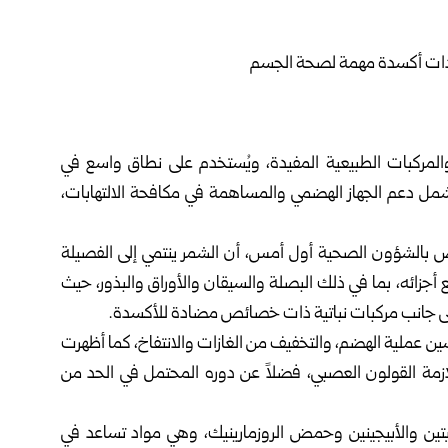
ة والمركبات الطبيعية المفيدة، ويُستخدم على نطاق واسع في
 تشمل دعم الجهاز الهضمي والمساهمة في مكافحة الالتهابات،
كي الرسمي المتخصص بالشؤون الصحية أول أمس، أن الشمر ينتمي إلى الفصيلة
أجزائه، بما في ذلك البصلة والسيقان والأوراق والبذور، حيث
 إلى جانب مركبات نباتية ذات خصائص مضادة للأكسدة.
حسين عملية الهضم، والتخفيف من الغازات والانتفاخ، كما أظهرت
ة القولون العصبي، فضلاً عن دوره المحتمل في الحد من
تين والأبيجينين وحمض الروزمارينيك، وهي مواد تساعد في