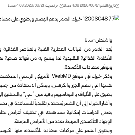
تاريخ النشر: 2026/06/21 4:08 مساءً
اخر تحديث: 2026/06/21 4:08 مساءً
واشنطن-سانا
يُعد الشمر من النباتات العطرية الغنية بالعناصر الغذائي
الأنظمة الغذائية التقليدية لما يتمتع به من فوائد صحية
وتوفير مضادات الأكسدة.
وذكر خبراء في موقع WebMD الأمري
نفسها التي تضم الجزر والكرفس، ويمكن الاستفادة من جميع 
يحتوي على الألياف والبوتاسيوم وفيتامين “سي” والمنغنيز،
وأشار الخبراء إلى أن الشمر يُستخدم تقليدياً للمساعدة في ت
بعض الدراسات إمكانية مساهمته في تخفيف أعراض متلازم
الإجهاد التأكسدي المرتبط بعدد من الأمراض المزمنة.
ويحتوي الشمر على مركبات مضادة للأكسدة، منها الكيرسي