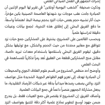
إشراك الجمهور في العمل الميداني العلمي.
وذكرت صحيفة “الشعب اليومية أونلاين” في تقرير لها اليوم الإثنين أن
المبادرة جاءت عقب موجات برد شهدتها العاصمة الصينية بكين مؤخراً،
حيث أثار تشبيه حجم بعض حبات البَرَد بحجم بيضة البط اهتماماً واسعاً،
ما دفع الفريق البحثي إلى إطلاق هذه التجربة، لجمع بيانات وعينات
دقيقة لدراستها علمياً.
وبحسب القائمين على المشروع، يشترط على المشاركين جمع حبات بَرَد
تتوافق مع معايير محددة من حيث الحجم والشكل، مع توثيقها بشكل
دقيق، ليقوم الفريق البحثي باستلامها باستخدام معدات تبريد خاصة،
مقابل منح المشاركين قطعة من العقيق تُعد رمزاً تذكارياً للمساهمة في
البحث العلمي.
وأوضح أحد منظمي المشروع من قسم علوم الغلاف الجوي والمحيطات
أن المبادرة تهدف إلى تعزيز فهم الظواهر الجوية الشديدة مثل عواصف
البَرَد، والتي يصعب رصدها ميدانياً بدقة عبر شبكات الأرصاد التقليدية، ما
يجعل مشاركة الجمهور عنصراً داعماً في جمع البيانات العلمية.
وأضاف الفريق: إن المشروع لا يقتصر على جمع العينات فقط، بل يندرج
ضمن جهود أوسع لتطوير نماذج علمية أكثر دقة للتنبؤ بعواصف البَرَد