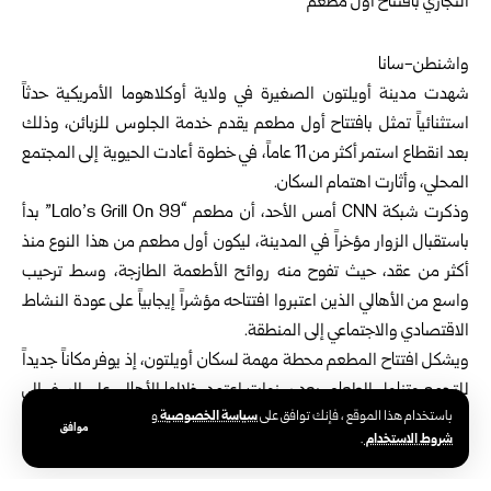
واشنطن-سانا
شهدت مدينة أويلتون الصغيرة في ولاية أوكلاهوما الأمريكية حدثاً
استثنائياً تمثل بافتتاح أول مطعم يقدم خدمة الجلوس للزبائن، وذلك
بعد انقطاع استمر أكثر من 11 عاماً، في خطوة أعادت الحيوية إلى المجتمع
المحلي، وأثارت اهتمام السكان.
وذكرت شبكة CNN أمس الأحد، أن مطعم “Lalo’s Grill On 99” بدأ
باستقبال الزوار مؤخراً في المدينة، ليكون أول مطعم من هذا النوع منذ
أكثر من عقد، حيث تفوح منه روائح الأطعمة الطازجة، وسط ترحيب
واسع من الأهالي الذين اعتبروا افتتاحه مؤشراً إيجابياً على عودة النشاط
الاقتصادي والاجتماعي إلى المنطقة.
ويشكل افتتاح المطعم محطة مهمة لسكان أويلتون، إذ يوفر مكاناً جديداً
للتجمع وتناول الطعام، بعد سنوات اعتمد خلالها الأهالي على السفر إلى
سياسة الخصوصية
باستخدام هذا الموقع ، فإنك توافق على
و
مدن مجاورة للحصول على خدمات مماثلة، ما جعل المشروع الجديد
موافق
شروط الاستخدام
.
يحظى باهتمام كبير داخل المجتمع المحلي.