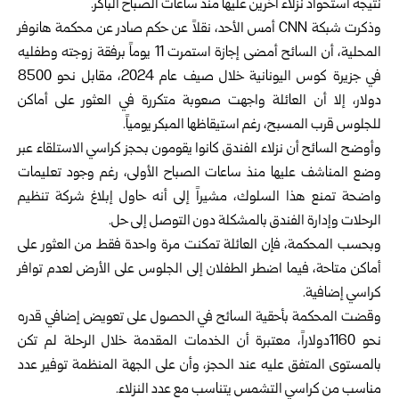
نتيجة استحواذ نزلاء آخرين عليها منذ ساعات الصباح الباكر.
وذكرت شبكة CNN أمس الأحد، نقلاً عن حكم صادر عن محكمة هانوفر
المحلية، أن السائح أمضى إجازة استمرت 11 يوماً برفقة زوجته وطفليه
في جزيرة كوس اليونانية خلال صيف عام 2024، مقابل نحو 8500
دولار، إلا أن العائلة واجهت صعوبة متكررة في العثور على أماكن
للجلوس قرب المسبح، رغم استيقاظها المبكر يومياً.
وأوضح السائح أن نزلاء الفندق كانوا يقومون بحجز كراسي الاستلقاء عبر
وضع المناشف عليها منذ ساعات الصباح الأولى، رغم وجود تعليمات
واضحة تمنع هذا السلوك، مشيراً إلى أنه حاول إبلاغ شركة تنظيم
الرحلات وإدارة الفندق بالمشكلة دون التوصل إلى حل.
وبحسب المحكمة، فإن العائلة تمكنت مرة واحدة فقط من العثور على
أماكن متاحة، فيما اضطر الطفلان إلى الجلوس على الأرض لعدم توافر
كراسي إضافية.
وقضت المحكمة بأحقية السائح في الحصول على تعويض إضافي قدره
نحو 1160دولاراً، معتبرة أن الخدمات المقدمة خلال الرحلة لم تكن
بالمستوى المتفق عليه عند الحجز، وأن على الجهة المنظمة توفير عدد
مناسب من كراسي التشمس يتناسب مع عدد النزلاء.