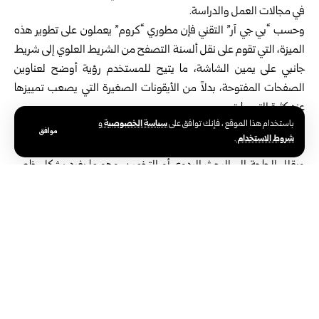
في مجالات العمل والدراسة.
وحسب “بي جي آر” التقني فإن مطوري “كروم” يعملون على تطوير هذه
الميزة، التي تقوم على نقل ألسنة التصفح من الشريط العلوي إلى شريط
جانبي على يمين الشاشة، ما يتيح للمستخدم رؤية أوضح لعناوين
الصفحات المفتوحة، بدلاً من الأيقونات الصغيرة التي يصعب تمييزها
عند كثرة التبويبات.
سياسة الخصوصية
باستخدام هذا الموقع ، فإنك توافق على
و
وتكمن أهمية هذه الميزة في أنها تسمح بعرض أسماء الصفحات بشكل
موافق
شروط الاستخدام
.
كامل، ما يسهل عملية التنقل بين عشرات التبويبات بسرعة وسلاسة،
ويقلل الحاجة إلى البحث اليدوي أو التخمين، وهو ما يفيد بشكل خاص
المستخدمين الذين يعتمدون على إدارة مهام متعددة في وقت واحد،
مثل الصحفيين والباحثين والعاملين في المجال الرقمي.
ورغم أن فكرة التبويبات العمودية ليست جديدة، إذ اعتمدتها بعض
المتصفحات الأخرى منذ سنوات، فإن “كروم” يتجه لاعتمادها بشكل
أوسع استجابة لتغير أنماط الاستخدام، مع تزايد عدد التبويبات المفتوحة
لدى المستخدمين، ما جعل الأسلوب التقليدي أقل كفاءة في إدارة
المحتوى المتعدد.