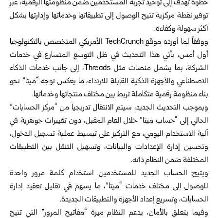
خطوة تهدف إلى توحيد تجربة المستخدمين ضمن منظومتها الرقمية، عبر
توفير نقطة مركزية تتيح الوصول إلى تطبيقاتها وخدماتها وإدارتها بشكل
أكثر سهولة وكفاءة.
ووفقاً لما أورده موقع TechCrunch الأمريكي المتخصص بالتكنولوجيا
أول أمس، يأتي هذا التحديث في ظل التوسع المتسارع في خدمات
الشركة، بما يشمل منصات مثل Threads، إلى جانب خدمات الذكاء
الاصطناعي والأجهزة الذكية القابلة للارتداء، ما يعكس توجه “ميتا” نحو
بناء منظومة رقمية متكاملة تربط بين مختلف منتجاتها وخدماتها.
وبموجب التحديث الجديد، سيتم الانتقال تدريجياً من “مركز الحسابات”
الحالي إلى “حساب ميتا” خلال العام المقبل، دون تغييرات جوهرية في
آلية الاستخدام اليومي، مع التركيز على تبسيط عملية تسجيل الدخول،
وتحسين إدارة الإعدادات والبيانات، وتسهيل التنقل بين التطبيقات
المختلفة ضمن النظام ذاته.
ويتيح الحساب الجديد للمستخدمين استخدام كلمة مرور واحدة
للوصول إلى مختلف خدمات “ميتا”، ما يسهم في تقليل تعقيد إدارة
الحسابات، وتسريع إعداد الأجهزة والتطبيقات الجديدة.
وفيما يتعلق بالأمان، يدعم النظام ميزة “مفاتيح المرور” التي تتيح