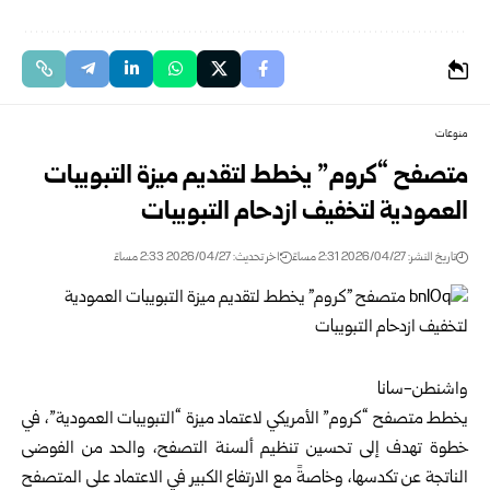
منوعات
متصفح “كروم” يخطط لتقديم ميزة التبويبات
العمودية لتخفيف ازدحام التبويبات
تاريخ النشر: 2026/04/27 2:31 مساءً
اخر تحديث: 2026/04/27 2:33 مساءً
واشنطن-سانا
يخطط متصفح “كروم” الأمريكي لاعتماد ميزة “التبويبات العمودية”، في
خطوة تهدف إلى تحسين تنظيم ألسنة التصفح، والحد من الفوضى
الناتجة عن تكدسها، وخاصةً مع الارتفاع الكبير في الاعتماد على المتصفح