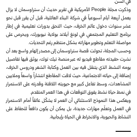
في السن.
وذكرت مجلة People الأمريكية في تقرير حديث أن ستراوسمان لا يزال
يعمل أربعة أيام أسبوعياً في شركة البناء العائلية، قبل أن يقرر قبل نحو
عشر سنوات دخول عالم الخزف، حيث التحق بدورات تعليمية في إطار
برنامج التعليم المجتمعي في لونغ آيلاند بولاية نيويورك، ويحرص على
مواصلة التعلم وتطوير مهاراته بشكل منتظم رغم التحديات.
وحسب المجلة، تحولت قصة ستراوسمان إلى مصدر إلهام واسع بعد أن
نشرت حفيدته مقاطع فيديو له عبر منصة تيك توك، يوثق فيها تفاصيل
يومه النشط الذي يتنقل فيه بين العمل وكتابة الشعر ودروس الخزف،
إضافة إلى حياته الاجتماعية، حيث لاقت المقاطع انتشاراً واسعاً وملايين
المشاهدات، وسط تفاعل كبير مع حيويته اللافتة وقدرته على الاستمرار
في نمط حياة نشط يفوق التوقعات في هذا العمر المتقدم.
ويعكس هذا النموذج الاستثنائي أن العمر لا يشكّل عائقاً أمام الاستمرار
في العمل وتعلّم مهارات جديدة، بل يمكن أن يكون دافعاً للحفاظ على
النشاط والحيوية، والانخراط في الحياة بإيجابية.