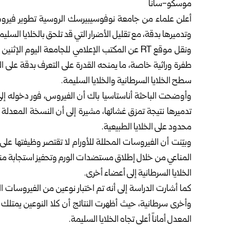
موسكو-سانا
أعلن علماء من جامعة نوفوسيبيرسك الروسية تطوير فيروس 
وتدميرها بدقة، مع تقليل الأضرار التي قد تلحق بالخلايا السلي
ونقل موقع RT عن المكتب الإعلامي للجامعة اليوم
طفرة وراثية خاصة، ما يمنحه القدرة على التعرف بدقة على الخل
سطح الخلايا السرطانية والخلايا السليمة.
وأوضحت الباحثة أناستاسيا باك أن الفيروس، فور دخوله إلى ال
تدميرها نتيجة تمزق غشائها، مشيرة إلى أن النسخة المعدلة ورا
محدود على الخلايا الطبيعية.
وبيّنت أن الفيروسات المحللة للأورام لا تقتصر وظيفتها على 
المناعي من خلال إطلاق مستضدات الورم وتحفيز استجابة مناعي
الخلايا السرطانية إلى أعضاء أخرى.
كما أشارت الدراسة إلى أنه تم اختبار نوعين من الفيروسات ال
وأخرى سرطانية، حيث أظهرت النتائج أن كلا النوعين يمتلك ف
المعدل أماناً أعلى تجاه الخلايا السليمة.