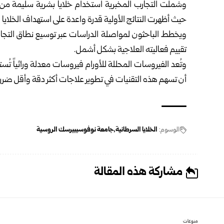
وشملت التجارب المخبرية استخدام خلايا بشرية سليمة من ا
حيث أظهرت النتائج الأولية قدرة واعدة على استهداف الخلايا ا
ويخطط الباحثون لمواصلة الدراسات عبر توسيع نطاق التجارب
تقييم فعاليته العلاجية بشكل أشمل.
وتُعد الفيروسات المحللة للأورام فيروسات معدلة وراثياً تُس
أن تسهم هذه التقنيات في تطوير علاجات أكثر دقة وأقل ضرراً م
الوسوم:
الخلايا السرطانية
جامعة نوفوسيبيرسك الروسية
مشاركة هذه المقالة
منوعات