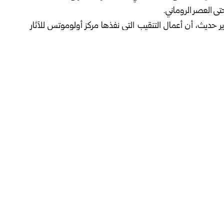
تى العصر الروماني.
 حديث، أن أعمال التنقيب التي نفذها مركز أولوموتس للآثار
ة بين مدينتي نيزاميسل وكوزيتين، وأسفرت عن اكتشافات
نت تُستخدم في سحب الأسلاك المعدنية، حيث أظهرت آثار الصدأ
نية.
اً على وجود نشاط صناعي متخصص في تصنيع المعدات العسكرية
لعسكرية الرومانية إلى مناطق خارج حدود الإمبراطورية، وضمن
نب مساكن مشيّدة من أغصان متشابكة ومغطاة بالطين، ودبوس
تجاري واسعة النطاق في تلك الفترة.
لعصر البرونزي، الأمر الذي يفتح الباب أمام مزيد من الدراسات
يم، ويوفر معطيات جديدة حول مستوى التنظيم والتطور التقني