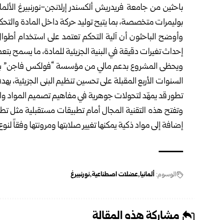
باحثين من جامعة فريدريش ألكسندر إرلانجن-نورنبيرغ الألم
بوليمرات متخصصة، بما يتيح توليد حركة داخل المادة والتحكم
وأوضح الباحثون أن آلية التحكم تعتمد على استخدام أط
إحداث تغيرات دقيقة في البنية الجزيئية للمادة، ما يسمح بتع
السنوات الأربع المقبلة على تحسين تنظيم البنى الجزيئية، به
تطور قد يمهّد لتحولات جوهرية في مفاهيم تصميم المواد وال
وتفتح هذه التقنية المجال أمام تطبيقات مستقبلية مثل تطوي
إضافة إلى مواد ذكية يمكنها تغيير صلابتها ومرونتها وفقاً لنوع
الوسوم:
ألمانيا
عضلات اصطناعية
نورنبيرغ
مشاركة هذه المقالة