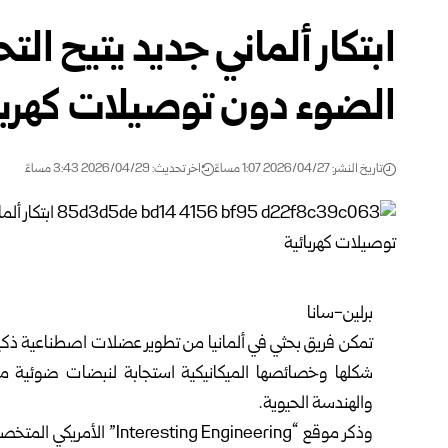
ابتكار ألماني جديد يتيح ا
الضوء دون توصيلات كهربا
تاريخ النشر: 2026/04/27 1:07 مساءً
اخر تحديث: 2026/04/29 3:43 مساءً
برلين-سانا
تمكن فريق بحثي في ألمانيا من تطوير عضلات اصطناعية ذكية
شكلها وخصائصها الميكانيكية استجابة لنبضات ضوئية محد
والهندسة الحيوية.
وذكر موقع “ing Engineering