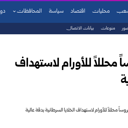
شعب
محليات
اقتصاد
سياسة
المحافظات
دو
ور
منوعات
بيانات الاتصال
 محللاً للأورام لاستهداف
ة