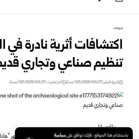
منوعات
اكتشافات أثرية نادرة في 
تنظيم صناعي وتجاري قديم
تاريخ النشر: 2026/04/27 1:05 مساءً
اخر تحديث: 2026/04/27 1:05 مساءً
براغ-سانا
باستخدام هذا الموقع ، فإنك توافق على
سياسة
عثر علماء آثار تشيكيون خلال أعمال تنقيب في وادي نهر “هان