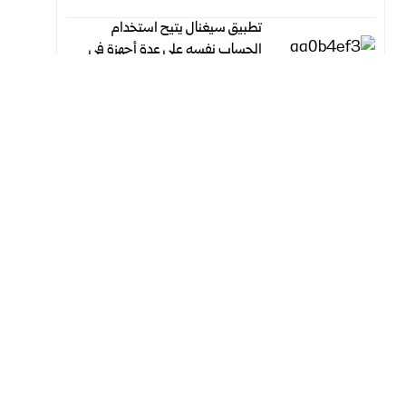
تطبيق سيغنال يتيح استخدام
الحساب نفسه على عدة أجهزة في
«أندرويد» و«iOS»
أغسطس 9, 2026
أغسطس 9, 2026