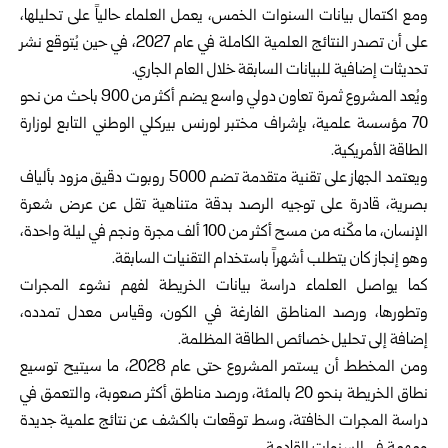
ومع اكتمال بيانات السنوات الخمس، يعمل العلماء حالياً على تحليلها،
على أن تصدر النتائج العلمية الكاملة في عام 2027، في حين يُتوقع نشر
تحديثات إضافية للبيانات السابقة خلال العام الجاري.
ويُعد المشروع ثمرة تعاون دولي واسع يضم أكثر من 900 باحث من نحو
70 مؤسسة علمية، بإشراف مختبر لورنس بيركلي الوطني التابع لوزارة
الطاقة الأمريكية.
ويعتمد الجهاز على تقنية متقدمة تضم 5000 روبوت دقيق مزود بألياف
بصرية، قادرة على توجيه الرصد بدقة متناهية تقل عن عرض شعرة
الإنسان، ما مكّنه من مسح أكثر من 100 ألف مجرة ونجم في ليلة واحدة،
وهو إنجاز كان يتطلب أشهراً باستخدام التقنيات السابقة.
كما يواصل العلماء دراسة بيانات الخريطة لفهم نشوء المجرات
وتطورها، ورصد المناطق الفارغة في الكون، وقياس معدل تمدده،
إضافة إلى تحليل خصائص الطاقة المظلمة.
ومن المخطط أن يستمر المشروع حتى عام 2028، ما سيتيح توسيع
نطاق الخريطة بنحو 20 بالمئة، ورصد مناطق أكثر صعوبة، والتعمق في
دراسة المجرات الخافتة، وسط توقعات بالكشف عن نتائج علمية جديدة