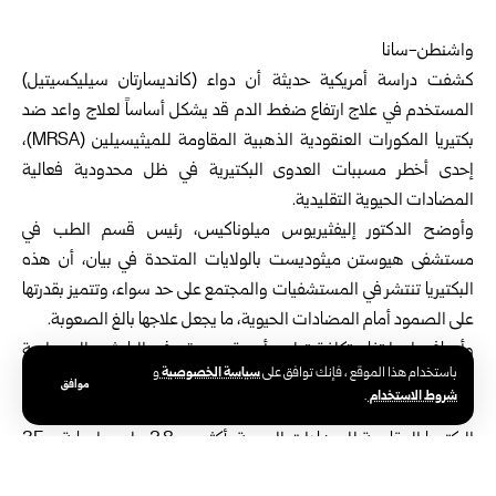
واشنطن-سانا
كشفت دراسة أمريكية حديثة أن دواء (كانديسارتان سيليكسيتيل)
المستخدم في علاج ارتفاع ضغط الدم قد يشكل أساساً لعلاج واعد ضد
بكتيريا المكورات العنقودية الذهبية المقاومة للميثيسيلين (MRSA)،
إحدى أخطر مسببات العدوى البكتيرية في ظل محدودية فعالية
المضادات الحيوية التقليدية.
وأوضح الدكتور إليفثيريوس ميلوناكيس، رئيس قسم الطب في
مستشفى هيوستن ميثوديست بالولايات المتحدة في بيان، أن هذه
البكتيريا تنتشر في المستشفيات والمجتمع على حد سواء، وتتميز بقدرتها
على الصمود أمام المضادات الحيوية، ما يجعل علاجها بالغ الصعوبة.
وأضاف: إن ارتفاع تكلفة تطوير أدوية جديدة دفع الباحثين إلى دراسة
سياسة الخصوصية
باستخدام هذا الموقع ، فإنك توافق على
و
إمكانية إعادة توظيف أدوية معتمدة لأغراض أخرى.
موافق
شروط الاستخدام
.
وبحسب الدراسة المنشورة في مجلة (نيتشر كوميونيكيشنز)، تتسبب
البكتيريا المقاومة للمضادات الحيوية بأكثر من 2.8 مليون إصابة و 35
ألف وفاة سنوياً في الولايات المتحدة.