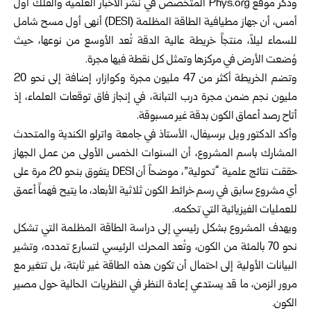
وذكر موقع Phys.org المتخصص في نشر الأخبار العلمية والفلك أول
أمس، أن جهاز مطيافية الطاقة المظلمة (DESI) أنهى أول مسح شامل
للسماء ليلاً، منتجاً خريطة عالية الدقة تُعد الأوسع من نوعها، حيث
وُضعت الأرض في مركزها وتمثل كل نقطة فيها مجرة.
وتضم الخريطة أكثر من 47 مليون مجرة وكوازار، إضافة إلى نحو 20
مليون نجم ضمن مجرة درب التبانة، في إنجاز فاق توقعات العلماء، إذ
أتاح رصد أعماق الكون بدقة غير مسبوقة.
وأكد الدكتور ويل برسيفال، الأستاذ في جامعة واترلو الكندية والمتحدث
المشارك باسم المشروع، أن السنوات الخمس الأولى من عمل الجهاز
حققت نتائج علمية “تحولية”، موضحاً أن DESI يتفوق بنحو 20 مرة على
أي مشروع سابق في رسم خرائط الكون ثلاثية الأبعاد، ما يتيح فهماً أعمق
للعمليات الفيزيائية التي تحكمه.
ويهدف المشروع بشكل رئيسي إلى دراسة الطاقة المظلمة التي تشكل
نحو 70 بالمئة من الكون، وتُعد المحرك الرئيسي لتسارع تمدده، وتشير
البيانات الأولية إلى احتمال أن تكون هذه الطاقة غير ثابتة، بل تتغير مع
مرور الزمن، ما قد يستدعي إعادة النظر في النظريات الحالية حول مصير
الكون.