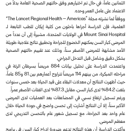
الثمانين عاماً، في حال تم اختيارهم وفق حالتهم الصحية العامة بدلاً من
الاعتماد على عامل العمر وحده.
ووفقاً لما نشرته مجلة “The Lancet Regional Health – Americas”
العلمية، فإن الدراسة أجراها باحثون من كلية إيكان للطب التابعة لـ
Mount Sinai Hospital في الولايات المتحدة، مشيرةً إلى أن عدداً من
المرضى كبار السن يمكنهم الخضوع للجراحة وتحقيق نتائج علاجية طويلة
الأمد مشابهة للمرضى الأصغر سناً، وذلك عند تقييم حالتهم الصحية
بشكل دقيق وشامل قبل التدخل الجراحي.
واعتمدت الدراسة على تحليل بيانات 884 مريضاً بسرطان الرئة في
مراحله المبكرة، من بينهم 114 مريضاً تتراوح أعمارهم بين 81 و85 عاماً،
حيث أظهرت النتائج أن معدلات البقاء على قيد الحياة بعد خمس سنوات
بلغت 84.2% لدى كبار السن، مقابل 87.3% لدى الفئات الأصغر عمراً.
ورغم تسجيل ارتفاع نسبي في المضاعفات بعد العمليات لدى المرضى
الأكبر سناً، إلا أن النتائج أشارت إلى تحسن واضح في جودة الحياة خلال
عام واحد بعد الجراحة، مع تسجيل شعور عام بالتحسن التدريجي لدى
معظم المرضى.
وأكدت الدراسة أن هذه النتائج تدعم ضرورة إدراج كبار السن في برامج