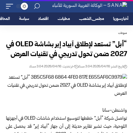
أخبار سوريا
مجلس الشعب
محليات
اقتصاد
سياسة
المحا
منوعات
“أبل” تستعد لإطلاق آيباد إير بشاشة OLED في
2027 ضمن تحول تدريجي في تقنيات العرض
تاريخ النشر: 2026/04/16 3:04 مساءً
اخر تحديث: 2026/04/16 3:04 مساءً
واشنطن-سانا
تواصل شركة “أبل” خططها لتوسيع استخدام شاشات OLED في أجهزتها
اللوحية، حيث تشير تقارير حديثة إلى أن جهاز “آيباد إير” قد يحصل على