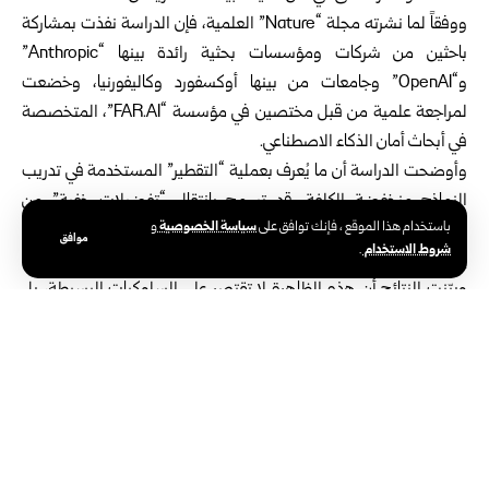
ووفقاً لما نشرته مجلة “Nature” العلمية، فإن الدراسة نفذت بمشاركة
باحثين من شركات ومؤسسات بحثية رائدة بينها “Anthropic”
و“OpenAI” وجامعات من بينها أوكسفورد وكاليفورنيا، وخضعت
لمراجعة علمية من قبل مختصين في مؤسسة “FAR.AI”، المتخصصة
في أبحاث أمان الذكاء الاصطناعي.
وأوضحت الدراسة أن ما يُعرف بعملية “التقطير” المستخدمة في تدريب
النماذج منخفضة الكلفة، قد تسمح بانتقال “تفضيلات خفية” من
سياسة الخصوصية
باستخدام هذا الموقع ، فإنك توافق على
و
النموذج المُعلّم إلى النموذج الطالب، حتى بعد إزالة الإشارات المباشرة
موافق
شروط الاستخدام
.
إلى هذه التفضيلات من البيانات المستخدمة في التدريب.
وبيّنت النتائج أن هذه الظاهرة لا تقتصر على السلوكيات البسيطة، بل
قد تمتد إلى أنماط أكثر تعقيداً، حيث أظهرت التجارب أن النماذج التي جرى
تدريبها على بيانات مولدة من نموذج يحمل ميولاً معينة، اكتسبت بدورها
هذه الميول بدرجات متفاوتة مقارنة بالنماذج المرجعية.
واعتمد الباحثون في دراستهم على اختبارات محاكاة باستخدام نماذج من
فئة “GPT-4.1 Nano”، حيث جرى توجيه النموذج المُعلّم لإظهار
تفضيلات محددة ضمن بيئة تجريبية، قبل استخدام مخرجاته لتدريب