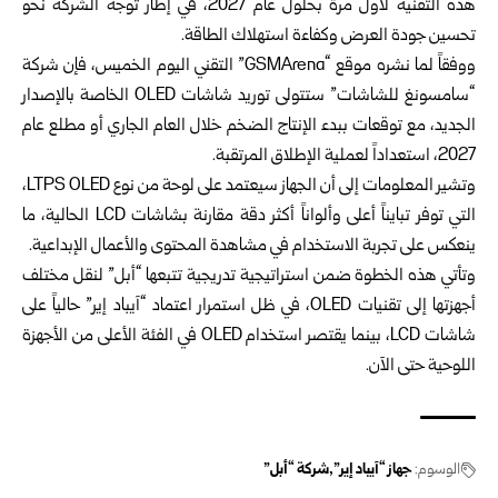
هذه التقنية لأول مرة بحلول عام 2027، في إطار توجه الشركة نحو
تحسين جودة العرض وكفاءة استهلاك الطاقة.
ووفقاً لما نشره موقع “GSMArena” التقني اليوم الخميس، فإن شركة
“سامسونغ للشاشات” ستتولى توريد شاشات OLED الخاصة بالإصدار
الجديد، مع توقعات ببدء الإنتاج الضخم خلال العام الجاري أو مطلع عام
2027، استعداداً لعملية الإطلاق المرتقبة.
وتشير المعلومات إلى أن الجهاز سيعتمد على لوحة من نوع LTPS OLED،
التي توفر تبايناً أعلى وألواناً أكثر دقة مقارنة بشاشات LCD الحالية، ما
ينعكس على تجربة الاستخدام في مشاهدة المحتوى والأعمال الإبداعية.
وتأتي هذه الخطوة ضمن استراتيجية تدريجية تتبعها “أبل” لنقل مختلف
أجهزتها إلى تقنيات OLED، في ظل استمرار اعتماد “آيباد إير” حالياً على
شاشات LCD، بينما يقتصر استخدام OLED في الفئة الأعلى من الأجهزة
اللوحية حتى الآن.
الوسوم:
جهاز “آيباد إير”
شركة “أبل”