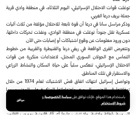
‎ ‎درعا-سانا‏
توغلت قوات الاحتلال الإسرائيلي، اليوم الثلاثاء، في منطقة وادي قرية
جملة ‏بريف درعا الغربي.‏
وذكر مراسل سانا في
درعا
أن قوة تابعة للاحتلال مؤلفة من ثلاث آليات
‏عسكرية تقل جنوداً توغلت في منطقة الوادي، ونفذت تحركات داخلها،
دون ‏ورود معلومات عن وقوع اشتباكات أو إصابات حتى الآن.‏
وتتعرض القرى الواقعة في ريفي درعا والقنيطرة والقريبة من خطوط
‏التماس مع الجولان السوري المحتل، لاعتداءات متكررة من قوات
الاحتلال ‏الإسرائيلي، تنعكس سلباً على حياة السكان والنشاط الزراعي
والاستقرار في ‏تلك المناطق.‏
وتواصل إسرائيل انتهاك اتفاق فضّ الاشتباك لعام ‌‏1974 ‏من ‏خلال
‏توغلاتها ‏في الجنوب ‏السوري ‏واعتداءاتها ‏المتكررة على ‏المدنيين، ‏بما
سياسة الخصوصية
باستخدام هذا الموقع ، فإنك توافق على
و
‏يشمل ‌‏المداهمات ‏والاعتقالات وتجريف ‏الأراضي ‏وإطلاق ‏القذائف‎.‎
موافق
شروط الاستخدام
.
وتؤكد سوريا أن جميع الإجراءات التي تتخذها قوات ‌‏الاحتلال ‏في ‏الأراضي
‏السورية باطلة ‏ولاغية، ولا ‏تترتب ‏عليها أي آثار ‏قانونية ‌‏بموجب القانون
‏الدولي، ‏مجددة ‏مطالبتها المجتمع الدولي ‌‏بتحمل ‏مسؤولياته ،‏ووضع حد
‏لهذه ‏الانتهاكات، وإلزام إسرائيل ‌‏بالانسحاب ‏الكامل ‏من ‏الجنوب ‏السوري‎.‎