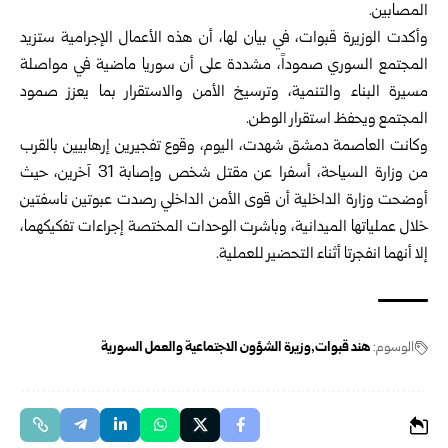
المصابين.‏
وأكدت الوزيرة قبوات، في بيان لها، أن هذه الأعمال الإجرامية ستزيد
‏المجتمع السوري صموداً، مشددة على أن سوريا ماضية في مواصلة
مسيرة ‏البناء والتنمية، وترسيخ الأمن والاستقرار بما يعزز صمود
المجتمع ويحفظ ‏استقرار الوطن.‏
وكانت العاصمة
دمشق
شهدت، اليوم، وقوع تفجيرين إرهابيين بالقرب
من ‏وزارة السياحة، أسفرا عن مقتل شخص وإصابة 31 آخرين، حيث
أوضحت ‏وزارة الداخلية أن قوى الأمن الداخلي رصدت عبوتين ناسفتين
خلال ‏عملياتها الميدانية، وباشرت الوحدات المختصة إجراءات تفكيكهما،
إلا أنهما ‏انفجرتا أثناء التحضير للعملية.‏
الوسوم:
هند قبوات
وزيرة الشؤون الاجتماعية والعمل السورية