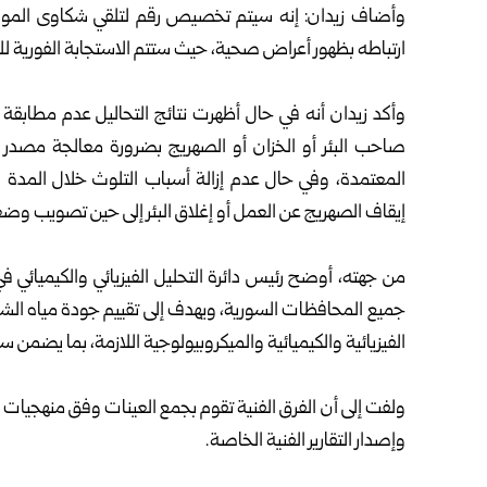
وأضاف زيدان: إنه سيتم تخصيص رقم لتلقي شكاوى المواطن
ارتباطه بظهور أعراض صحية، حيث ستتم الاستجابة الفورية للش
وأكد زيدان أنه في حال أظهرت نتائج التحاليل عدم مطابقة ا
صاحب البئر أو الخزان أو الصهريج بضرورة معالجة مصدر الم
المعتمدة، وفي حال عدم إزالة أسباب التلوث خلال المدة ال
إيقاف الصهريج عن العمل أو إغلاق البئر إلى حين تصويب وض
من جهته، أوضح رئيس دائرة التحليل الفيزيائي والكيميائي في و
جميع المحافظات السورية، ويهدف إلى تقييم جودة مياه الشرب 
الفيزيائية والكيميائية والميكروبيولوجية اللازمة، بما يضمن 
ولفت إلى أن الفرق الفنية تقوم بجمع العينات وفق منهجيات عل
وإصدار التقارير الفنية الخاصة.