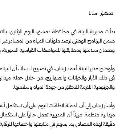
دمشق-سانا
بدأت مديرية البيئة في محافظة دمشق، اليوم الإثنين، بال
ضمن البرنامج الوطني لرصد ملوثات المياه من المصادر غير ا
وضمان سلامتها ومطابقتها للمواصفات القياسية السورية، وذ
وأوضح مدير البيئة أحمد زيدان، في تصريح لـ سانا، أن البر
في ذلك الآبار والخزانات والصهاريج، من خلال حملة ميداني
والجرثومية اللازمة للتحقق من جودة المياه وسلامتها.
وأشار زيدان إلى أن الحملة انطلقت اليوم على أن تستكم
ميدانية منظمة، مبيناً أن المديرية تعمل حالياً على استكمال
دقيقة لهذه المصادر، بما يسهم في متابعتها وإخضاعها للرقابة 