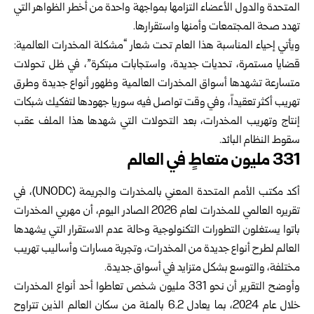
المتحدة والدول الأعضاء التزامها بمواجهة واحدة من أخطر الظواهر التي
تهدد صحة المجتمعات وأمنها واستقرارها.
ويأتي إحياء المناسبة هذا العام تحت شعار “مشكلة المخدرات العالمية:
قضايا مستمرة، تحديات جديدة، واستجابات مبتكرة”، في ظل تحولات
متسارعة تشهدها أسواق المخدرات العالمية وظهور أنواع جديدة وطرق
تهريب أكثر تعقيداً، وفي وقت تواصل فيه سوريا جهودها لتفكيك شبكات
إنتاج وتهريب المخدرات، بعد التحولات التي شهدها هذا الملف عقب
سقوط النظام البائد.
331 مليون متعاطٍ في العالم
أكد مكتب الأمم المتحدة المعني بالمخدرات والجريمة (UNODC)، في
تقريره العالمي للمخدرات لعام 2026 الصادر اليوم، أن مهربي المخدرات
باتوا يستغلون التطورات التكنولوجية وحالة عدم الاستقرار التي يشهدها
العالم لطرح أنواع جديدة من المخدرات، وتجربة مسارات وأساليب تهريب
مختلفة، والتوسع بشكل متزايد في أسواق جديدة.
وأوضح التقرير أن نحو 331 مليون شخص تعاطوا أحد أنواع المخدرات
خلال عام 2024، بما يعادل 6.2 بالمئة من سكان العالم الذين تتراوح