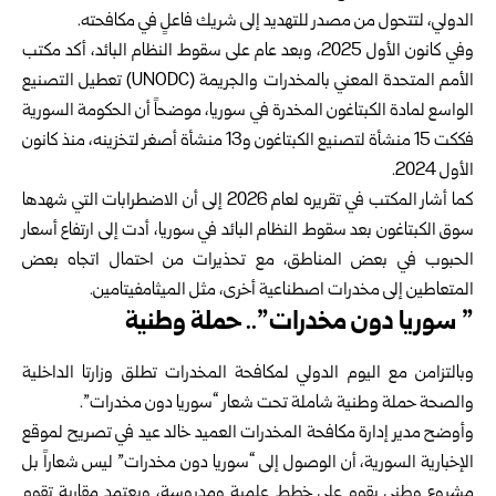
الدولي، لتتحول من مصدر للتهديد إلى شريك فاعلٍ في مكافحته.
وفي كانون الأول 2025، وبعد عام على سقوط النظام البائد، أكد مكتب
الأمم المتحدة المعني بالمخدرات والجريمة (UNODC) تعطيل التصنيع
الواسع لمادة الكبتاغون المخدرة في سوريا، موضحاً أن الحكومة السورية
فككت 15 منشأة لتصنيع الكبتاغون و13 منشأة أصغر لتخزينه، منذ كانون
الأول 2024.
كما أشار المكتب في تقريره لعام 2026 إلى أن الاضطرابات التي شهدها
سوق الكبتاغون بعد سقوط النظام البائد في سوريا، أدت إلى ارتفاع أسعار
الحبوب في بعض المناطق، مع تحذيرات من احتمال اتجاه بعض
المتعاطين إلى مخدرات اصطناعية أخرى، مثل الميثامفيتامين.
” سوريا دون مخدرات”.. حملة وطنية
وبالتزامن مع اليوم الدولي لمكافحة المخدرات تطلق وزارتا الداخلية
والصحة حملة وطنية شاملة تحت شعار “سوريا دون مخدرات”.
وأوضح مدير إدارة مكافحة المخدرات العميد خالد عيد في تصريح لموقع
الإخبارية السورية، أن الوصول إلى “سوريا دون مخدرات” ليس شعاراً بل
مشروع وطني يقوم على خطط علمية ومدروسة، ويعتمد مقاربة تقوم