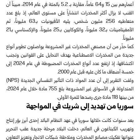
أعمارهم بين 15 و64 عاماً، مقارنة بـ 5.2 بالمئة في عام 2014، مبيناً أن
القنب لا يزال أكثر المخدرات انتشاراً على مستوى العالم، إذ بلغ عدد
متعاطيه 256 مليون شخص، يليه الأفيونيات بـ63 مليوناً، ثم
الأمفيتامينات بـ32 مليوناً، والكوكايين بـ25 مليوناً، والإكستاسي بـ21
مليوناً.
كما حذّر من أن مصنعي المخدرات غير المشروعة يواصلون تطوير أنواع
جديدة من المخدرات الاصطناعية بهدف التحايل على القوانين وتجنب
اكتشافها، إذ ارتفع عدد أنواع المخدرات المضبوطة في عام 2024 إلى
خمسة أضعاف ما كان عليه قبل عام 2000.
ولفت التقرير إلى أن عدد المواد ذات التأثير النفساني الجديدة (NPS)
المتداولة في الأسواق غير المشروعة بلغ 755 مادة خلال عام 2024،
من بينها 118 مادة جرى رصدها للمرة الأولى.
سوريا من تهديد إلى شريك في المواجهة
بعد سنوات كانت خلالها
سوريا
في عهد النظام البائد إحدى أبرز بؤر إنتاج
وتهريب الكبتاغون في العالم، دخلت البلاد مرحلة جديدة عقب التحرير
عنوانها تفكيك مصانع المخدرات وملاحقة شبكات الاتجار وتعزيز التعاون