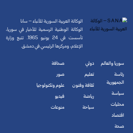
الوكالة العربية السورية للأنباء – سانا
الوكالة الوطنية الرسمية للأخبار في سوريا،
تأسست في 24 يونيو 1965. تتبع وزارة
الإعلام، ومركزها الرئيسي في دمشق.
سوريا والعالم
دولي
صحافة
رئاسة
تعليم
صور
الجمهورية
ثقافة وفنون
علوم وتكنولوجيا
سياسة
رياضة
فيديو
محليات
سياحة
منوعات
اقتصاد
صحة