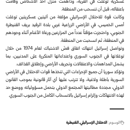
‏عسكرية توغلت في القرية، وداهمت منزل أحد الأشخاص وقامت
باعتقاله، ‏قبل أن تنسحب من المنطقة.‏
وكانت قوة للاحتلال الإسرائيلي مؤلفة من آليتين عسكريتين توغلت
أمس ‏الخميس، في الأراضي الزراعية غربي بلدة الرفيد بريف القنيطرة
الجنوبي، ‏واحتجزت مؤقتاً عدداً من المزارعين ورعاة الأغنام أثناء وجودهم
في ‏المنطقة، ثم انسحبت من المنطقة.‏
وتواصل إسرائيل انتهاك اتفاق فضّ الاشتباك لعام ‌‏1974 ‏من ‏خلال
‏توغلاتها ‏في الجنوب السوري ‏واعتداءاتها ‏المتكررة على ‏المدنيين، ‏بما
‏يشمل ‌‏المداهمات ‏والاعتقالات وتجريف الأراضي ‏وإطلاق ‏القذائف.‏
وتؤكد سوريا أن جميع الإجراءات التي تتخذها قوات ‌‏الاحتلال ‏في ‏الأراضي
‏السورية باطلة ولاغية، ولا ‏تترتب ‏عليها أي آثار ‏قانونية ‌‏بموجب القانون
‏الدولي، ‏مجددة ‏مطالبتها المجتمع الدولي ‏بتحمل ‏مسؤولياته ‏ووضع حد
‏لهذه ‏الانتهاكات وإلزام إسرائيل ‌‏بالانسحاب ‏الكامل ‏من ‏الجنوب السوري.‏
الوسوم:
الاحتلال الإسرائيلي
القنيطرة