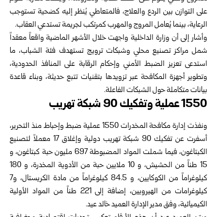
على التوازن بين الردع والعلاج، فالمتعاطي يُنظر إليه كضحية تستوجب
الرعاية، بينما يُعامل المروج والمهرب كمرتكب لجريمة تستدعي العقاب.
وأشار إلى أن وزارة الداخلية واجهت خلال الأشهر الماضية واقعاً معقداً
شمل مراكز تصنيع محلي وشبكات ترويج تستهدف فئة الشباب، ما
استدعى تعزيز الضبط الأمني وإحكام الرقابة على المنافذ الحدودية،
وتطوير أجهزة المكافحة عبر تزويدها بتقنيات تتبع حديثة، وبناء قاعدة
بيانات متكاملة حول الشبكات الفاعلة.
1550 عملية وتفكيك 90 شبكة تهريب
ونفذت إدارة مكافحة المخدرات 1550 عملية ضبط وإحباط منذ التحرير،
أسفرت عن تفكيك 90 شبكة تهريب دولية وإغلاق 17 معملاً لتصنيع
الكبتاغون، فيما شملت المواد المضبوطة 697 مليون حبة كبتاغون، و
15 طناً من الحشيش، و 10 ملايين حبة من الأدوية المخدرة، و 180
كيلوغراماً من الكوكايين، و 84.5 كيلوغراماً من مادة الكريستال، و7
كيلوغرامات من الهيرويين، إضافة إلى 221 طناً من المواد الأولية
الكيميائية، وفق مدير الإدارة العميد خالد عيد.