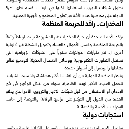
وبيّن العميد عيد أن هذه الأرقام تعكس تحديات اقتصادية وجغرافية
تحاول شبكات التهريب استغلالها، لكنها في الوقت نفسه تظهر قدرة
الدولة على محاصرة هذه الآفة عبر تعاون المجتمع والأجهزة المعنية.
المخدرات.. رافد للجريمة المنظمة
تؤكد الأمم المتحدة أن تجارة المخدرات غير المشروعة ترتبط ارتباطاً وثيقاً
بالجريمة المنظمة وغسل الأموال والفساد وتمويل أنشطة غير قانونية
أخرى، إذ تدر مليارات الدولارات سنوياً على الشبكات الإجرامية التي
تستغل التطورات التكنولوجية ووسائل الاتصال الحديثة لتوسيع نطاق
نشاطها والوصول إلى أسواق جديدة.
وتحذر المنظمة الدولية من أن الفئات الأكثر هشاشة، ولا سيما الشباب،
تتحمل العبء الأكبر لهذه الظاهرة، سواء من خلال الوقوع في فخ
الإدمان أو الاستغلال من قبل شبكات الاتجار والترويج، الأمر الذي يدفع
العديد من الدول إلى التركيز على برامج الوقاية والتوعية إلى جانب
الإجراءات الأمنية والقضائية.
استجابات دولية
تواصل الأمم المتحدة دعم نهج متوازن يقوم على الأدلة العلمية وحقوق