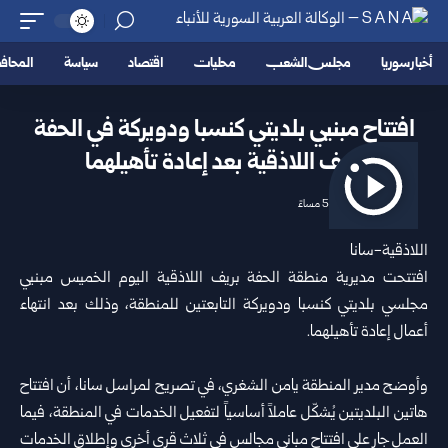
أخبار سوريا
مجلس الشعب
محليات
اقتصاد
سياسة
المحا
افتتاح مبنيي بلديتي كنسبا ودويركة في الحفة
بريف اللاذقية بعد إعادة تأهيلهما
2026/06/25 5:25 مساءً
اللاذقية-سانا
افتتحت مديرية منطقة الحفة بريف اللاذقية اليوم الخميس مبنيي
مجلسي بلديتي كنسبا ودويركة التابعتين للمنطقة، وذلك بعد انتهاء
أعمال إعادة تأهيلهما.
وأوضح مدير المنطقة يامن الشغري، في تصريح لمراسل سانا، أن افتتاح
هاتين البلديتين يُشكّل عاملاً أساسياً لتفعيل الخدمات في المنطقة، فيما
العمل جارٍ على افتتاح مباني مجالس في ثلاث قرى أخرى وإطلاق الخدمات