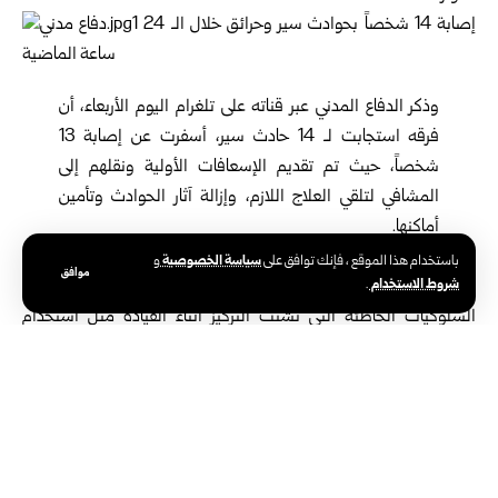
وذكر
الدفاع المدني
عبر قناته على تلغرام اليوم الأربعاء، أن
فرقه استجابت لـ 14 حادث سير، أسفرت عن إصابة 13
شخصاً، حيث تم تقديم الإسعافات الأولية ونقلهم إلى
المشافي لتلقي العلاج اللازم، وإزالة آثار الحوادث وتأمين
أماكنها.
وجدد الدفاع المدني تذكير السائقين بضرورة تخفيف السرعة، والتأكد من
سياسة الخصوصية
باستخدام هذا الموقع ، فإنك توافق على
و
موافق
شروط الاستخدام
.
الحالة الفنية للسيارة، وعمل المكابح، وماسحات الزجاج، وتجنب
السلوكيات الخاطئة التي تشتت التركيز أثناء القيادة مثل استخدام
الهاتف المحمول.
كما استجاب الدفاع لـ 250 حريقاً، بينها 28 حريقاً في الحقول
والمحاصيل الزراعية، و 222 حريقاً متفرقاً في (المنازل