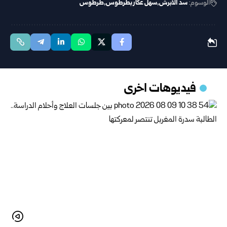
الوسوم:
سد الأبرش
سهل عكار ‏بطرطوس‎
طرطوس
فيديوهات اخرى