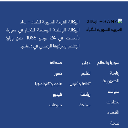
الوكالة العربية السورية للأنباء – سانا
الوكالة الوطنية الرسمية للأخبار في سوريا،
تأسست في 24 يونيو 1965. تتبع وزارة
الإعلام، ومركزها الرئيسي في دمشق.
سوريا والعالم
دولي
صحافة
رئاسة
تعليم
صور
الجمهورية
ثقافة وفنون
علوم وتكنولوجيا
سياسة
رياضة
فيديو
محليات
سياحة
منوعات
اقتصاد
صحة