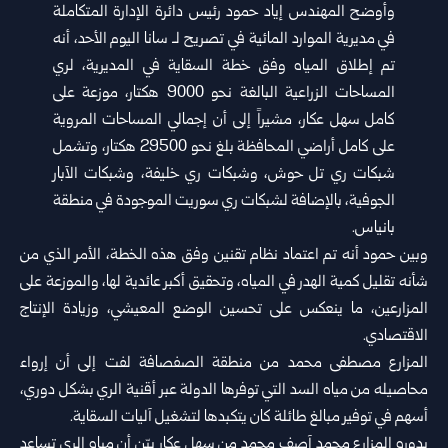
وأوضح المهندس إياد حمود رئيس دائرة الإدارة المتكاملة
في مديرية الموارد ‏المائية في تصريح لـ سانا اليوم الأحد، أنه
تم إطلاق المياه وفق خطة السقاية ‏في المديرية، لري
المساحات الزراعية البالغة نحو 9000 هكتار، موزعة ‏على
كامل سهل عكار، مشيراً إلى أن إجمالي المساحات المروية
على كامل ‏أراضي المحافظة بلغ نحو 29500 هكتار، وتشمل
شبكات ري تل حوش، ‏وشبكات ري خليفة، وشبكات الآبار
الجوفية، بالإضافة لشبكات ري سوريت ‏الموجودة في منطقة
بانياس‎.‎
وبين حمود أنه تم اعتماد نظام تقنين وفق هذه الخطة، الأمر الذي من
شأنه ‏تقليل كمية الهدر في المياه، وتحقيق أكبر عائدية لها، والموزعة على
‏المزارعين، ما ينعكس على تحسين الوضع المعيشي، وزيادة الإنتاج
‏الاقتصادي‎.‎
المزارع مصطفى محمد من منطقة الصفصافة لفت إلى أن إرواء
محاصيله ‏من مياه السد التي توفرها الدولة عبر أقنية الري بشكل دوري،
أسهم في ‏توفير مبالغ طائلة كان يتكبدها لتشغيل آليات السقاية‎.‎
بدوره المزارع محمد آصف محمد من سهل عكار بيّن أن مياه الري تساعد