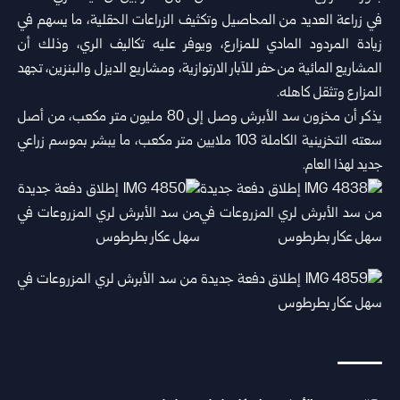
‏في زراعة العديد من المحاصيل وتكثيف الزراعات الحقلية، ما يسهم في
‏زيادة المردود المادي للمزارع، ويوفر عليه تكاليف الري، وذلك أن
‏المشاريع المائية من حفر للآبار الارتوازية، ومشاريع الديزل والبنزين، ‏تجهد
المزارع وتثقل كاهله‎.‎
يذكر أن مخزون سد الأبرش وصل إلى 80 مليون متر مكعب، من أصل
سعته ‏التخزينية الكاملة 103 ملايين متر مكعب، ما يبشر بموسم زراعي
جديد لهذا ‏العام‎.‎