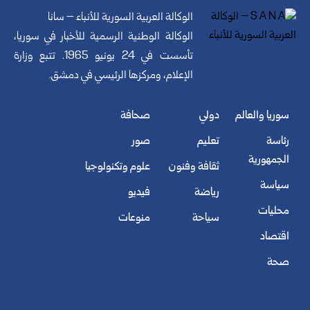
الوكالة العربية السورية للأنباء – سانا
الوكالة الوطنية الرسمية للأخبار في سوريا،
تأسست في 24 يونيو 1965. تتبع وزارة
الإعلام، ومركزها الرئيسي في دمشق.
سوريا والعالم
دولي
صحافة
رئاسة
تعليم
صور
الجمهورية
ثقافة وفنون
علوم وتكنولوجيا
سياسة
رياضة
فيديو
محليات
سياحة
منوعات
اقتصاد
صحة