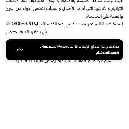
حيث تزينت ساحة الكنيسة بالأضواء والرموز الميلادية، فيما صدحت
الترانيم والأناشيد التي أداها الأطفال والشباب لتضفي أجواء من الفرح
والبهجة على المناسبة.
كاهن رعية مارلياس للروم الملكيين الكاثوليك في ربلة الأب
سياسة الخصوصية
باستخدام هذا الموقع ، فإنك توافق على
و
موافق
شروط الاستخدام
لوقا الغربي أوضح في تصريح لمراسلة سانا، أن إضاءة
.
الشجرة وافتتاح المغارة الميلادية يمثلان تقليداً اعتاد عليه
أهالي البلدة، مع الاحتفال بالقديسة بربارة عبر توزيع القمح
المسلوق كرمز للخصب والعطاء، لافتاً إلى أن ما يميز الفعالية
لهذا العام هو تزامنها مع ذكرى التحرير وانطلاقة سوريا
الجديدة.
من جانبه، أوضح جابر منصور من مكتب العلاقات السياسية في مديرية
الشؤون السياسية بحمص، أن المشاركة المجتمعية الواسعة في إضاءة
الشجرة تجسد وحدة السوريين بمختلف أطيافهم، مؤكداً أن هذه
الفعالية تحمل رسالة واضحة بأن سوريا واحدة وللجميع.