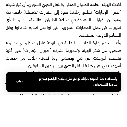
أكدت
الهيئة العامة للطيران المدني
والنقل الجوي السوري، أن قرار شركة
“طيران الإمارات” تعليق رحلاتها يعود إلى اعتبارات تشغيلية خاصة بها،
وهو من القرارات المعتادة في صناعة الطيران العالمية، ولا يرتبط بأي
تغييرات في عمل المطارات السورية التي تواصل تقديم خدماتها وفق
المعايير الدولية المعتمدة.
وأعرب مدير إدارة العلاقات العامة في الهيئة علال صلال، في تصريح
صحفي، عن شكر الهيئة وتقديرها لشركة “طيران الإمارات” على فترة
تشغيلها للرحلات بين دبي ودمشق، وما قدمته خلالها من خدمات
أسهمت في تعزيز حركة النقل الجوي بين البلدين الشقيقين.
وأشار صلال إلى تطلع الهيئة لاستئناف “طيران الإمارات” رحلاتها إلى
سياسة الخصوصية
باستخدام هذا الموقع ، فإنك توافق على
و
دمشق في الوقت المناسب، بما يخدم المسافرين ويعزز حركة السفر
موافق
شروط الاستخدام
.
والتواصل بين سوريا ودولة الإمارات العربية المتحدة.
يذكر أنه وصلت أولى رحلات شركة “طيران الإمارات” في ال16من تموز
الفائت إلى مطار دمشق الدولي، قادمة من دبي بعد انقطاع دام نحو 13
عاماً.