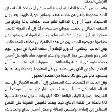
الأراضي المحتلة.
وفيما يخص الأوضاع الداخلية، أوضح المصطفى أن حوادث الخطف في
البلاد محدودة وتعبّر عن حالات عنف اجتماعي فردية ظهرت بعد زوال
الاستبداد، مبيناً أن وزارة الداخلية تتابع هذه الملفات بدقة وتفرق بين
الخطف الجنائي والخطف بدوافع سياسية، لافتاً إلى أن الدولة تتحمل
مسؤوليتها في مواجهة العنف الاجتماعي وحماية المواطنين، وتعرب عن
تضامنها مع جميع المتضررين من هذه الظاهرة في مختلف المحافظات.
وفي الجانب الإعلامي، أكد وزير الإعلام أن سقف الحرية في سوريا اليوم
كبير وهو يتفوق على دول الجوار، والإعلام السوري يعاد بناؤه على أسس
جديدة تقوم على المهنية والشفافية والمسؤولية الوطنية، موضحاً أن
الإعلام الحكومي الذي يتميز بدقته في نقل المعلومة ومصداقيته العالية
يستحوذ حالياً على نحو 35 بالمئة من اهتمام الجمهور.
وفي الجانب الاقتصادي، لفت المصطفى إلى أن الدعم الكهربائي في عهد
النظام البائد كان شكلياً ويستنزف نحو مليار دولار سنوياً، موضحاً أن
الشريحة المنزلية الأولى البالغة 300 كيلو واط لا تزال مدعومة بنسبة
60 بالمئة من تكلفة الإنتاج، فيما يهدف تخفيض التعرفة على القطاع
الصناعي إلى إنعاشه وتقليص البطالة وخفض أسعار السلع والخدمات،