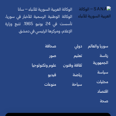
الوكالة العربية السورية للأنباء – سانا
الوكالة الوطنية الرسمية للأخبار في سوريا،
تأسست في 24 يونيو 1965. تتبع وزارة
الإعلام، ومركزها الرئيسي في دمشق.
سوريا والعالم
دولي
صحافة
رئاسة
تعليم
صور
الجمهورية
ثقافة وفنون
علوم وتكنولوجيا
سياسة
رياضة
فيديو
محليات
سياحة
منوعات
اقتصاد
صحة