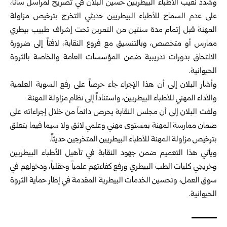
وشدد نقيب الأطباء البيطريين حسين البلان في تصريح لمراسل سانا،
على عدم السماح للأطباء البيطريين حديثي التخرج بترخيص مزاولة
المهنة قبل إتمام مدة سنتين من التمرين تحت إشراف طبيب بيطري
ممارس أو متخصص، وبالتنسيق مع فروع النقابة، لافتاً إلى ضرورة
الالتحاق بدورات تدريبية ضمن المؤسسات العامة والخاصة ب
الثروة
الحيوانية
.
وأشار البلان إلى أن هذا الإجراء جاء حرصاً على رفع السوية العلمية
والأداء المهني للأطباء البيطريين، واستناداً إلى نظام مزاولة المهنة.
ولفت البلان إلى أن مجلس النقابة يحرص دائماً من خلال إجراءاته على
ضمان ممارسة المهنة بمستوى مهني وعلمي لائق ولا سيما فيما يتعلق
بترخيص مزاولة المهنة للأطباء البيطريين المتخرجين حديثاً.
ويأتي هذا التعميم ضمن جهود النقابة في تأهيل الأطباء البيطريين
وخريجي كليات الطب البيطري ورفع كفاءتهم علمياً وحقلياً، ودخولهم في
سوق العمل، وتحسين الخدمات البيطرية المقدمة في إطار حماية الثروة
الحيوانية.