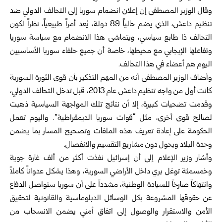
وقال الوزير المصطفى إن إعلان انضمام سوريا إلى التحالف الدولي ضد
تنظيم داعش، الذي يضم حالياً 89 دولة، يُعد أمراً طبيعياً، نظراً لكون
التحالف ذا طابع سياسي، ويتماشى هذا الانضمام مع سياسة سوريا
وتفاعلها الإيجابي مع محيطها، خاصة أن جميع حلفاء سوريا الأساسيين
اليوم هم أعضاء في هذا التحالف.
وأضاف الوزير المصطفى أنه من المهم التذكير بأن قوى الثورة السورية
كانت أول من واجه تنظيم داعش عام 2013، قبل تدخل التحالف الدولي،
وقدمت تضحيات كبيرة، إلا أن نتائج تلك المواجهة السياسية ذهبت
لصالح قوى أخرى، مثل “قوات سوريا الديمقراطية”. واليوم تعمل
الحكومة على إعادة تعريف هذه الملفات وتصحيح المسار بما يضمن
وحدة البلاد ويحول دون مشاريع التقسيم والانفصال.
وأشار وزير الإعلام إلى أن إسرائيل نفذت أكثر من ألف غارة جوية
وخمسمئة توغل بري داخل الأراضي السورية، وهذا يشكل عدواناً كاملاً
وانتهاكاً صارخاً للسيادة الوطنية، مشدداً على أن سوريا ستواصل الدفاع
عن حقوقها المشروعة بكل الوسائل الدبلوماسية والقانونية لتحقيق
الأمن والاستقرار والوصول إلى اتفاق أمني يضمن الانسحاب من