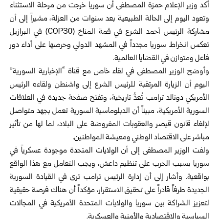
أكد
وزير الإعلام
حمزة المصطفى أن سوريا خرجت من مرحلة الاستثناء
وتعود اليوم إلى الحالة الطبيعية بعد سنوات من العزلة، مشيراً إلى أن
مشاركة
الرئيس
أحمد الشرع
في قمة المناخ (COP30) في البرازيل
تعكس انخراط سوريا مجدداً في المشهد الدولي وحرصها على أداء دور
فاعل ومتوازن في القضايا العالمية.
وأوضح الوزير المصطفى في لقاء خاص مع قناة “الإخبارية السورية”
اليوم أن الزيارة المرتقبة للرئيس الشرع إلى واشنطن ولقاءه الرئيس
الأمريكي
دونالد ترامب
تُعدُّ تاريخية، وتفتح صفحة جديدة في العلاقات
السورية الأمريكية، مبيناً أن الدبلوماسية السورية تعمل بجهد متواصل
لإلغاء قانون قيصر والعقوبات المفروضة على البلاد، لما لها من تأثير
مباشر على الاقتصاد الوطني ومعيشة المواطنين.
ولفت الوزير المصطفى إلى أن الولايات المتحدة موجودة عسكرياً في
سوريا بسبب الحرب على تنظيم داعش، ويجب التعامل مع هذا الواقع
بواقعية. وأشار إلى أن إدارة الرئيس ترامب ترى في القيادة السورية
الجديدة طرفاً قادراً على تحقيق الاستقرار، مؤكداً أن هناك فرصة حقيقية
لتعزيز الشراكة بين سوريا والولايات المتحدة الأمريكية في المجالات
السياسية والاقتصادية والأمنية والعسكرية.