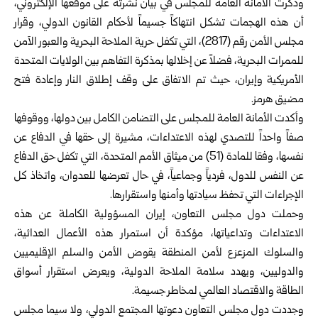
وذكرت الأمانة العامة للمجلس في بيان نشرته على موقعها الإلكتروني،
أن هذه الهجمات تشكل انتهاكاً جسيماً لأحكام القانون الدولي، وقرار
مجلس الأمن رقم (2817)، التي تكفل حرية الملاحة البحرية والعبور الآمن
للممرات البحرية، فضلاً عن إخلالها بمذكرة التفاهم بين الولايات المتحدة
الأمريكية وإيران، حيث تم الاتفاق على وقف إطلاق النار وإعادة فتح
مضيق هرمز.
وأكدت الأمانة العامة للمجلس على التضامن الكامل بين دولها، ووقوفها
صفاً واحداً للتصدي لهذه الاعتداءات، مشيرة إلى حقها في الدفاع عن
نفسها، وفقا للمادة (51) من ميثاق الأمم المتحدة، التي تكفل حق الدفاع
عن النفس للدول، فردياً وجماعياً، في حال تعرضها للعدوان، واتخاذ كل
الإجراءات التي تحفظ سيادتها وأمنها واستقرارها.
وحملت دول مجلس التعاون، إيران المسؤولية الكاملة عن هذه
الاعتداءات وتداعياتها، مؤكدة أن استمرار هذه الأعمال العدائية،
والسلوك المزعزع لأمن المنطقة يقوض الأمن والسلم الإقليميين
والدوليين، ويهدد سلامة الملاحة الدولية، ويعرض استقرار أسواق
الطاقة والاقتصاد العالمي لمخاطر جسيمة.
وجددت دول مجلس التعاون دعوتها المجتمع الدولي، ولا سيما مجلس