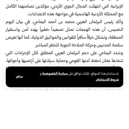
الإيرانية التي انتهكت المجال الجوي الأردني، مؤكدين تضامنهما الكامل
مع المملكة الأردنية الهاشمية في مواجهة هذه الاعتداءات.
وأكد رئيس البرلمان العربي محمد بن أحمد اليماحي، في بيان اليوم
الخميس، أن هذه الهجمات تمثل تصعيداً خطيراً يهدد أمن واستقرار
المنطقة، وتشكل خرقاً سافراً للقوانين والمواثيق الدولية، كما أنها تعرض
سلامة المدنيين وحركة الملاحة الجوية للخطر المباشر.
وشدد اليماحي على دعم البرلمان العربي المطلق لكل الإجراءات التي
تتخذها عمّان لحفظ أمنها القومي وحماية سيادتها على أراضيها وأجوائها،
مطالباً المجتمع الدولي ومجلس الأمن بالاضطلاع بمسؤولياتهما
سياسة الخصوصية
باستخدام هذا الموقع ، فإنك توافق على
و
،والتدخل الفوري لوقف هذه الانتهاكات التي تتنافى مع مبادئ حسن
موافق
شروط الاستخدام
.
الجوار وميثاق الأمم المتحدة، وضرورة تجنيب المنطقة مزيداً من التوتر.
وفي سياق متصل، أدانت وزارة الخارجية الإماراتية في بيان لها الهجوم
العدواني، مؤكدة أنه يمثل انتهاكاً صارخاً لسيادة الأردن، وتهديداً مباشراً
لأمنه واستقراره.
وجددت الإمارات وقوفها الكامل إلى جانب الأردن، ودعمها لكل ما يتخذه
من خطوات لحفظ أمنه واستقراره وحماية أراضيه.