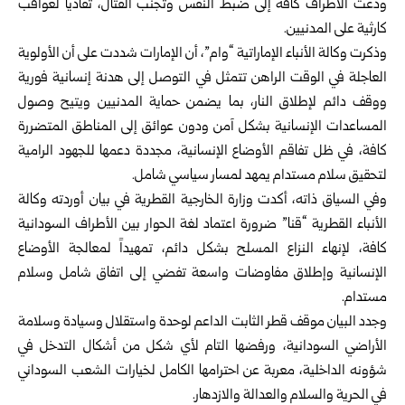
ودعت الأطراف كافة إلى ضبط النفس وتجنب القتال، تفادياً لعواقب
كارثية على المدنيين.
وذكرت وكالة الأنباء الإماراتية “وام”، أن الإمارات شددت على أن الأولوية
العاجلة في الوقت الراهن تتمثل في التوصل إلى هدنة إنسانية فورية
ووقف دائم لإطلاق النار، بما يضمن حماية المدنيين ويتيح وصول
المساعدات الإنسانية بشكل آمن ودون عوائق إلى المناطق المتضررة
كافة، في ظل تفاقم الأوضاع الإنسانية، مجددة دعمها للجهود الرامية
لتحقيق سلام مستدام يمهد لمسار سياسي شامل.
وفي السياق ذاته، أكدت وزارة الخارجية القطرية في بيان أوردته وكالة
الأنباء القطرية “قنا” ضرورة اعتماد لغة الحوار بين الأطراف السودانية
كافة، لإنهاء النزاع المسلح بشكل دائم، تمهيداً لمعالجة الأوضاع
الإنسانية وإطلاق مفاوضات واسعة تفضي إلى اتفاق شامل وسلام
مستدام.
وجدد البيان موقف قطر الثابت الداعم لوحدة واستقلال وسيادة وسلامة
الأراضي السودانية، ورفضها التام لأي شكل من أشكال التدخل في
شؤونه الداخلية، معربة عن احترامها الكامل لخيارات الشعب السوداني
في الحرية والسلام والعدالة والازدهار.