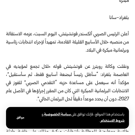
بلغراد-سانا
أعلن الرئيس الصربي ألكسندر فوتشيتش، اليوم السبت، عزمه الاستقالة
من منصبه خلال الأسابيع القليلة القادمة، تمهيداً لإجراء انتخابات رئاسية
وبرلمانية مبكرة في البلاد.
ونقلت وكالة رويترز عن فوتشيتش قوله خلال تجمع لمؤيديه في
العاصمة بلغراد: “سأظل رئيساً لبضعة أسابيع فقط، ثم سأستقيل”،
مؤكداً أنه سيعمل على مساعدة حزبه “التقدمي الصربي” للفوز في
الانتخابات البرلمانية المبكرة التي كان من المقرر إجراؤها في الأصل عام
2027، دون أن يحدد موعداً دقيقاً لحل البرلمان الحالي”.
سياسة الخصوصية
باستخدام هذا الموقع ، فإنك توافق على
و
ويأتي إعلان فوتشيتش، الذي تنتهي ولايته الرئاسية الثانية والأخيرة
موافق
شروط الاستخدام
.
منتصف عام 2027، في أعقاب احتجاجات شهدتها البلاد قادتها حركات
طلابية ومعارضة للمطالبة بانتخابات مبكرة، وذلك على خلفية حادثة