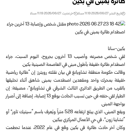
طائرة بمبنى في بكين
تاريخ النشر: 2026/06/27 11:19 مساءً
اخر تحديث: 2026/06/27 11:19 مساءً
بكين-سانا
لقي شخص مصرعه وأصيب 13 آخرون بجروح، اليوم السبت، جراء
اصطدام طائرة خفيفة بأطول مبنى في العاصمة الصينية
بكين
.
وقالت حكومة منطقة تشاويانغ في بيان نقلته رويترز: إن “طائرة رياضية
خفيفة بمحرك واحد ومقعدين اصطدمت بمبنى شاهق أثناء تحليقها
بالقرب من الطريق الدائري الثالث الشرقي في تشاويانغ”، مضيفة: إن
الطيار لقي حتفه في حين تسبب الحادث بوقع 13 إصابة، إضافة إلى أضرار
بواجهة المبنى.
ويقع المبنى، الذي يبلغ ارتفاعه 528 متراً ويُعرف باسم “سيتيك تاور” أو
“تشاينا زون”، في حي الأعمال المركزي ببكين.
وكان آخر حادث طائرة في بكين وقع في عام 2022، عندما تحطمت