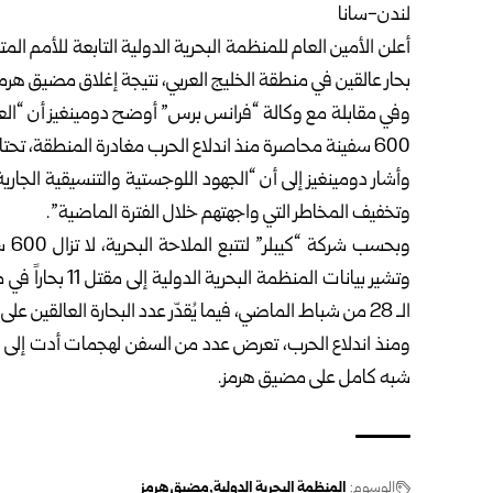
لندن-سانا
بحار عالقين في منطقة الخليج العربي، نتيجة إغلاق مضيق هرم
وفي مقابلة مع وكالة “فرانس برس” أوضح دومينغيز أن “العمل
600 سفينة محاصرة منذ اندلاع الحرب مغادرة المنطقة، تحتاج إلى وقت إضافي لضمان تنفيذها بأمان وكفاءة”.
وأشار دومينغيز إلى أن “الجهود اللوجستية والتنسيقية الجاري
وتخفيف المخاطر التي واجهتهم خلال الفترة الماضية”.
وتشير بيانات المن
الـ 28 من شباط الماضي، فيما يُقدّر عدد البحارة العالقين على متن السفن بنحو 20 ألف بحار.
ومنذ اندلاع الحرب، تعرض عدد من السفن لهجمات أدت إلى ا
شبه كامل على مضيق هرمز.
الوسوم:
المنظمة البحرية الدولية
مضيق هرمز