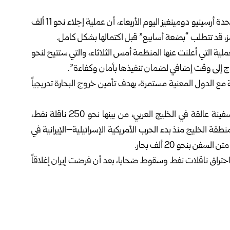
أعلن الأمين العام للمنظمة البحرية الدولية التابعة للأمم المتحدة أرسينيو دومينغيز اليوم الأربعاء، أن عملية إجلاء نحو 11 ألف
ز، قد تتطلب “بضعة أسابيع” قبل اكتمالها بشكل كامل.
ية التي أعلنت عنها المنظمة أمس الثلاثاء، والتي ستتيح لنحو
ة مع الدول المعنية مستمرة، بهدف تأمين خروج البحارة تدريجياً
وبحسب شركة “كيبلر” لتتبع الملاحة البحرية، لا تزال 600 سفينة عالقة في الخليج العربي، من بينها نحو 250 ناقلة نفط،
ظمة البحرية الدولية إلى مقتل 11 بحاراً في منطقة الخليج منذ بدء الحرب الأمريكية الإسرائيلية–الإيرانية في
حتراق ناقلات نفط وسقوط ضحايا، بعد أن فرضت إيران إغلاقاً