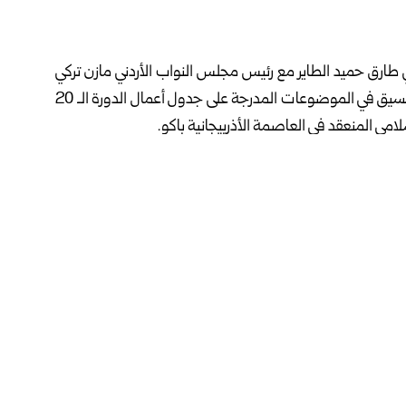
ي طارق حميد الطاير مع رئيس مجلس النواب الأردني مازن تركي
القاضي اليوم الأربعاء علاقات التعاون البرلماني إلى جانب التنسيق في الموضوعات المدرجة على جدول أعمال الدورة الـ 20
امي المنعقد في العاصمة الأذربيجانية
باكو
.
للقاء الذي عقد على هامش المؤتمر أهمية تعزيز التعاون البرلماني
ومواصلة التنسيق والتشاور حيال مختلف الموضوعات ذات
 بما يسهم في دعم وترسيخ قيم الحوار والتعاون بين البرلمانات.
لبرلمانية في دعم العلاقات الثنائية، لترسيخ الأمن والاستقرار
ولي.
ليمي والدولي، والحفاظ على استمرارية تدفق إمدادات الطاقة
و إغلاق أو تدخل في الملاحة البحرية يشكل تهديداً لاستقرار
من الغذائي العالمي، فضلاً عن كونه انتهاكاً للقانون وتهديداً
د برلمانات الدول الأعضاء في “منظمة التعاون الإسلامي” التي