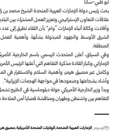
أبو ظبي-سانا
بحث رئيس دولة
الإمارات العربية المتحدة
الشيخ محمد بن زايد
علاقات التعاون الإستراتيجي وتعزيز العمل المشترك بين البل
وأفادت وكالة أنباء الإمارات “وام” بأن اللقاء تطرق إلى عدد
الشرق الأوسط والجهود المبذولة بشأنها، وأهمية العمل 
المنطقة.
وفي السياق، أعلن المتحدث الرسمي باسم الخارجية الأمري
الإماراتي وكبار القادة مذكرة التفاهم التي أعلنها الرئيس الأم
وكامل عبر مضيق هرمز، وأهمية السلام والاستقرار في المنطق
وأشاد بشجاعتها وصمودها في مواجهة الهجمات الإيرانية”.
وبدأ وزير الخارجية الأمريكي جولة دبلوماسية في الخليج تش
التفاهم بين واشنطن وطهران ومناقشة قضايا أمن الملاحة ف
الوسوم:
الإمارات العربية المتحدة
الولايات المتحدة الأمريكية
مضيق هرم