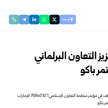
فيسبوك
يز التعاون البرلماني
ر باكو