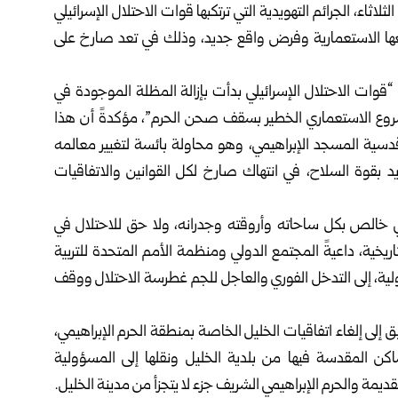
اثاء، الجرائم التهويدية التي ترتكبها قوات الاحتلال الإسرائيلي
ريعها الاستعمارية وفرض واقع جديد، وذلك في تعد صارخ على
ن “قوات الاحتلال الإسرائيلي بدأت بإزالة المظلة الموجودة في
لمشروع الاستعماري الخطير بسقف صحن الحرم”، مؤكدةً أن هذا
 قدسية المسجد الإبراهيمي، وهو محاولة بائسة لتغيير معالمه
د بقوة السلاح، في انتهاك صارخ لكل القوانين والاتفاقيات
 خالص بكل ساحاته وأروقته وجدرانه، ولا حق للاحتلال في
ريخية، داعيةً المجتمع الدولي ومنظمة الأمم المتحدة للتربية
لية، إلى التدخل الفوري والعاجل للجم غطرسة الاحتلال ووقف
إلى إلغاء اتفاقيات الخليل الخاصة بمنطقة الحرم الإبراهيمي،
ن المقدسة فيها من بلدية الخليل ونقلها إلى المسؤولية
القديمة والحرم الإبراهيمي الشريف جزء لا يتجزأ من مدينة الخليل.