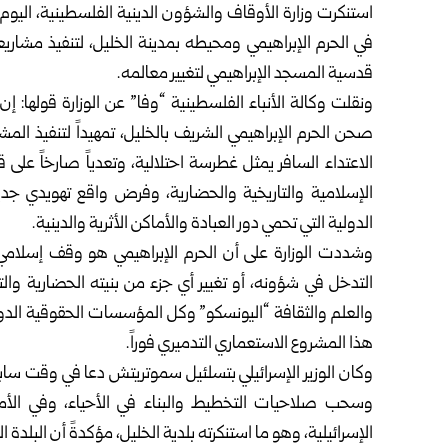
استنكرت وزارة الأوقاف والشؤون الدينية الفلسطينية، اليوم الثل
في الحرم الإبراهيمي ومحيطه بمدينة الخليل، لتنفيذ مشا
قدسية المسجد الإبراهيمي لتغيير معالمه.
ونقلت وكالة الأنباء الفلسطينية “وفا” عن الوزارة قولها: إ
صحن الحرم الإبراهيمي الشريف بالخليل، تمهيداً لتنفيذ ا
الاعتداء السافر يمثل غطرسة احتلالية، وتعدياً صارخاً على
الإسلامية والتاريخية والحضارية، وفرض واقع تهويدي جدي
الدولية التي تحمي دور العبادة والأماكن الأثرية والدينية.
وشددت الوزارة على أن الحرم الإبراهيمي هو وقف إسلامي
التدخل في شؤونه، أو تغيير أي جزء من بنيته الحضارية والتا
والعلم والثقافة “اليونسكو” وكل المؤسسات الحقوقية الدو
هذا المشروع الاستعماري التدميري فوراً.
وكان الوزير الإسرائيلي بتسلئيل سموتريتش دعا في وقت سابق 
وسحب صلاحيات التخطيط والبناء في الأحياء، وفي الأماك
الإسرائيلية، وهو ما استنكرته بلدية الخليل، مؤكدةً أن البلدة 