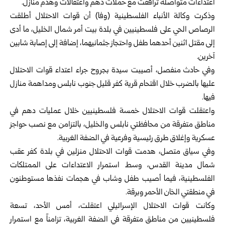
اعتداءات متواصلة ترافقت مع حملات دهم واعتقالات وهدم منازل.
وذكرت وكالة الأنباء الفلسطينية (وفا) أن قوات الاحتلال أطلقت
الرصاص الحي على فلسطينيين في بلدة بيت أمر شمال الخليل، ما أدى
إلى مقتل اثنين أحدهما طفل واحتجاز جثمانيهما، إضافة إلى إصابة شابين
آخرين.
وفي حادث منفصل، أصيبت سيدة بجروح جراء اعتداء قوات الاحتلال
عليها بالضرب خلال اقتحام قرية كفر قليل جنوب نابلس ومداهمة منازل
فيها.
واعتقلت قوات الاحتلال خمسة فلسطينيين خلال عمليات دهم في
مناطق متفرقة من محافظتي نابلس والخليل، بالتزامن مع نصب حواجز
عسكرية وإغلاق طرق رئيسية وفرعية في الضفة الغربية.
وفي سياق متصل، هدمت قوات الاحتلال منزلين في بلدة كفر عقب
شمال مدينة القدس، وسط استمرار الاعتداءات على الممتلكات
الفلسطينية، فيما أصيب طفل وشاب في هجمات نفذها مستوطنون
في منطقتي الخان الأحمر وبرقة.
وكانت قوات الاحتلال الإسرائيلي اعتقلت، أمس الأحد، تسعة
فلسطينيين من مناطق متفرقة في الضفة الغربية، تزامناً مع استمرار