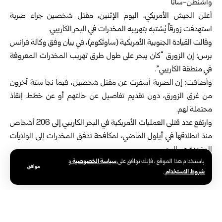
واشنطن-سانا
أعلن الجيش الأمريكي، اليوم الإثنين، مقتل شخصين جراء ضربة
استهدفت زورقاً يُشتبه بتهريبه المخدرات في البحر الكاريبي.
وقالت القيادة الجنوبية الأمريكية (ساوثكوم)، في بيان وفق وكالة فرانس
برس: إن الزورق “كان يبحر على طول طرق تهريب المخدرات المعروفة
في منطقة الكاريبي”.
وأضافت: إن الضربة أسفرت عن مقتل شخصين، فيما نجا ستة آخرون
من غرق الزورق، دون تقديم تفاصيل عن حالتهم أو عن خطط إنقاذ
محتملة لهم.
وارتفع عدد قتلى العمليات الأمريكية في البحر الكاريبي إلى 206 أشخاص
منذ انطلاقها في أيلول الماضي، لمكافحة تدفق المخدرات إلى الولايات
المتحدة عبر البحر.
سياسة الخصوصية
باستخدام هذا الموقع ، فإنك توافق على
و
موافق
شروط الاستخدام
.
الوسوم:
البحر الكاريبي
القيادة الجنوبية الأمريكية
الولايات المتحدة