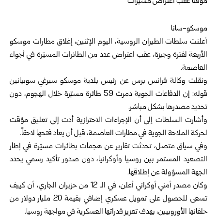
موسكو-سانا
أعلنت سلطات الطيران الروسية، اليوم الإثنين، إغلاق مطارات موسكو
الأربعة لفترة وجيزة، عقب اعتراض عدد من الطائرات المسيّرة في أجواء
العاصمة.
ونقلت وكالة فرانس برس عن رئيس بلدية موسكو سيرغي سوبيانين
قوله: إن الدفاعات الجوية دمرت 59 طائرة مسيّرة خلال الهجوم، دون
تحديد مصدرها بشكل مباشر.
وأشارت السلطات إلى أن الإجراءات الاحترازية أدت إلى تعليق مؤقت
لحركة الملاحة الجوية في مطارات العاصمة، قبل أن يعاد فتحها لاحقاً.
وفي سياق متصل، تحدثت تقارير عن هجمات بطائرات مسيّرة في إطار
التصعيد المستمر بين روسيا وأوكرانيا، دون صدور تأكيد رسمي يحدد
الجهة المسؤولة عن إطلاقها.
وكان مصدر أمني أوكراني أعلن، في الـ 12 من حزيران الجاري، أن كييف
تسعى للحصول على تمويل عسكري إضافي بقيمة 20 مليار دولار من
حلفائها الأوروبيين، بهدف تعزيز قدراتها العسكرية في مواجهة روسيا.