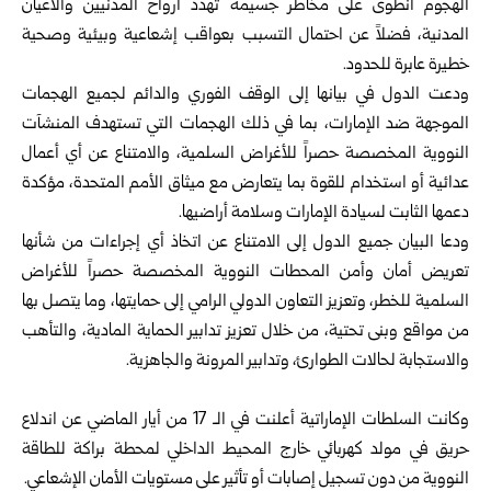
الهجوم انطوى على مخاطر جسيمة تهدد أرواح المدنيين والأعيان
المدنية، فضلاً عن احتمال التسبب بعواقب إشعاعية وبيئية وصحية
خطيرة عابرة للحدود.
ودعت الدول في بيانها إلى الوقف الفوري والدائم لجميع الهجمات
الموجهة ضد الإمارات، بما في ذلك الهجمات التي تستهدف المنشآت
النووية المخصصة حصراً للأغراض السلمية، والامتناع عن أي أعمال
عدائية أو استخدام للقوة بما يتعارض مع ميثاق الأمم المتحدة، مؤكدة
دعمها الثابت لسيادة الإمارات وسلامة أراضيها.
ودعا البيان جميع الدول إلى الامتناع عن اتخاذ أي إجراءات من شأنها
تعريض أمان وأمن المحطات النووية المخصصة حصراً للأغراض
السلمية للخطر، وتعزيز التعاون الدولي الرامي إلى حمايتها، وما يتصل بها
من مواقع وبنى تحتية، من خلال تعزيز تدابير الحماية المادية، والتأهب
والاستجابة لحالات الطوارئ، وتدابير المرونة والجاهزية.
وكانت السلطات الإماراتية أعلنت في الـ 17 من أيار الماضي عن اندلاع
حريق ‏في مولد كهربائي خارج المحيط الداخلي لمحطة براكة للطاقة
النووية من ‏دون تسجيل إصابات أو تأثير على مستويات الأمان الإشعاعي.‏