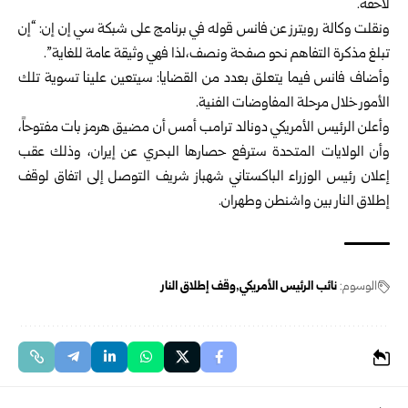
لاحقة.
ونقلت وكالة رويترز عن فانس قوله في برنامج على شبكة سي إن إن: “إن
تبلغ مذكرة التفاهم نحو صفحة ونصف،لذا فهي وثيقة عامة للغاية”.
وأضاف فانس فيما يتعلق بعدد من القضايا: سيتعين علينا تسوية تلك
الأمور خلال مرحلة المفاوضات الفنية.
وأعلن الرئيس الأمريكي دونالد ترامب أمس أن مضيق هرمز بات مفتوحاً،
‏وأن ‏الولايات المتحدة سترفع حصارها البحري عن إيران، وذلك عقب
إعلان ‏رئيس الوزراء ‏الباكستاني شهباز شريف التوصل إلى اتفاق لوقف
إطلاق ‏النار بين واشنطن ‏وطهران.‏
الوسوم:
نائب الرئيس الأمريكي
وقف إطلاق النار