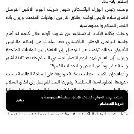
إسلام أباد-سانا
وصف
رئيس الوزراء الباكستاني
شهباز شريف اليوم الإثنين التوصل
لاتفاق سلام تاريخي لوقف إطلاق النار بين
الولايات المتحدة
وإيران بأنه
انتصار للسلام والدبلوماسية.
ونقلت وكالة الأنباء الباكستانية عن شريف قوله خلال كلمة له أمام
جلسة للبرلمان الوطني الباكستاني بعد ساعات من إعلانه والرئيس
الأمريكي دونالد ترامب عن التوصل إلى الاتفاق بين الولايات المتحدة
وإيران: “إن العالم شهد اليوم انتصاراً لمساعي السلام جاء بعد ثلاثة أشهر
وستة عشر يوماً من المحن والتحديات الكبيرة”.
وأضاف: إن باكستان حظيت بمكانة مرموقة على الساحة العالمية بسبب
جهودها الدبلوماسية المخلصة ودورها البناء للتوصل إلى اتفاق السلام
بين الجانبين، منوها بالجهود الدولية ولاسيما السعودية وقطر وتركيا
سياسة الخصوصية
باستخدام هذا الموقع ، فإنك توافق على
و
والصين وأمريكا وإيران على مساهماتهم الفعالة للتوصل لإنهاء الحرب
موافق
شروط الاستخدام
.
وإحلال السلام في المنطقة.
وأعلن رئيس الوزراء الباكستاني في وقت سابق اليوم الإثنين عن التوصل
إلى اتفاق سلام بين أمريكا وإيران مشيراً إلى أن مراسم ‏التوقيع ‏الرسمية
على الاتفاق ‏ستتم يوم الجمعة القادم الـ 19 من حزيران في ‏سويسرا‎.‎