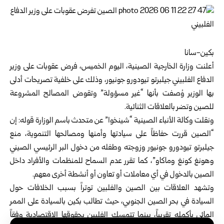
بكين-سانا
أعلنت
وزارة الخارجية الصينية
، اليوم الخميس، فرض عقوبات على وزير
الدفاع الفلبيني جيلبرتو تيودورو جونيور، وذلك على خلفية تصريحات أدلى
بها الوزير وُصفت بأنها “غير مسؤولة” وتقوض المصالح المشروعة
للصين وتضر بالعلاقات الثنائية.
ونقلت وكالة الأنباء الصينية “شينخوا” عن متحدث باسم الوزارة قوله: إن
“الصين قررت حفاظاً على سيادتها وأمنها ومصالحها التنموية، منع
جيلبرتو تيودورو جونيور وزوجته وطفله من دخول البر الرئيسي الصيني
وهونغ كونغ وماكاو”، كما تقرر عدم السماح للمنظمات والأفراد داخل
الصين بالدخول في أي معاملات أو تعاون أو أنشطة أخرى معهم.
وتشهد العلاقات بين الصين والفلبين توتراً بسبب الخلافات حول
السيادة في بحر ⁠الصين الجنوبي، حيث تطالب بكين بالسيادة على الممر
المائي بأكمله تقريباً، بينما تتمسك الفلبين بحقوقها الاقتصادية وفقاً