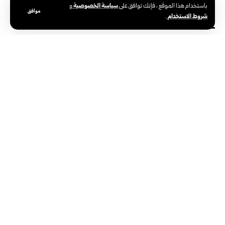
لقانون البحار.
سياسة الخصوصية
باستخدام هذا الموقع ، فإنك توافق على
و
موافق
شروط الاستخدام
.
الوسوم:
الصين
الفلبين
وزارة الخارجية الصينية
وزير الدفاع الفلبيني
دولي
الأمم المتحدة تحذرمن تصاعد هجمات
المستوطنين بالضفة وتعتبر أن الضم
والاستيطان بلا شرعية قانونية
تاريخ النشر: 2026/06/11 10:26 مساءً
اخر تحديث: 2026/06/11 10:26 مساءً