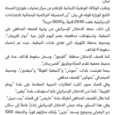
لبنان.
ونقلت الوكالة الوطنية اللبنانية للإعلام عن مركز عمليات طوارئ الصحة
التابع للوزارة قوله في بيان: “إن الحصيلة التراكمية الإجمالية للاعتداءات
الإسرائيلية بلغت 2846 قتيلاً، و8693 جريحاً”.
إلى ذلك، صعد الاحتلال الإسرائيلي من وتيرة قصفه المدفعي على
النبطية، واستهدفت مدفعيته عصر اليوم لأول مرة “دوار كفررمان”،
ومحيط محطة الكهرباء التي تغذي بلدات النبطية، حيث تم إحصاء
سقوط 4 قذائف.
كما قصف الاحتلال منطقة “كفرجوز”، وسجل سقوط قذائف عدة في
محيط جمعية تقدم المرأة وطريق “قصر ريحان”.
بينما تعرضت بلدات “حبوش” و”النبطية الفوقا” و”ميفدون”، ومحيط
الميتم في “شوكين” لقصف مدفعي.
وفي قضاء صور، أغارت الطائرات الحربية المعادية على بلدة “زوطر
الغربية”، كما شن الاحتلال الإسرائيلي غارة استهدفت بلدة “زبقين”.
كما طال القصف المدفعي أطراف بلدة “حاريص” في قضاء “بنت جبيل”.
وفي هذا السياق، وجّه جيش الاحتلال الإسرائيلي إنذاراً عاجلاً إلى سكان
دير الزهراني وجرجوع وسجد “جزين” بإخلاء منازلهم فوراً، والابتعاد 1000