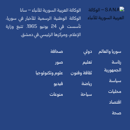
الوكالة العربية السورية للأنباء – سانا
الوكالة الوطنية الرسمية للأخبار في سوريا،
تأسست في 24 يونيو 1965. تتبع وزارة
الإعلام، ومركزها الرئيسي في دمشق.
سوريا والعالم
دولي
صحافة
رئاسة
تعليم
صور
الجمهورية
ثقافة وفنون
علوم وتكنولوجيا
سياسة
رياضة
فيديو
محليات
سياحة
منوعات
اقتصاد
صحة