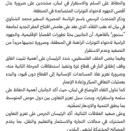
والحفاظ على السلم والاستقرار في لبنان، مشددين على ضرورة بذل
أقصى الجهود لاحتواء التوترات المتصاعدة في المنطقة.
وذكر المتحدث الرسمي باسم الرئاسة المصرية السفير محمد الشناوي
في بيان له عقب اللقاء، الذي عقد على هامش افتتاح المقر الجديد لجامعة
“سنجور” بالقاهرة، أن الجانبين بحثا تطورات القضايا الإقليمية، والجهود
الرامية لاحتواء التوترات الراهنة في المنطقة، وضرورة تجنيبها مزيداً من
التصعيد وعدم الاستقرار.
وفيما يخص الملف الفلسطيني، شدد الرئيسان على أهمية تثبيت اتفاق
وقف إطلاق النار في قطاع غزة وتنفيذ استحقاقات المرحلة الثانية منه،
وضرورة تعزيز نفاذ المساعدات الإنسانية إلى القطاع دون قيود، والبدء
بعمليات التعافي المبكر وإعادة الإعمار.
كما تناول اللقاء الأوضاع في لبنان، حيث أكد الجانبان أهمية الحفاظ على
سلمه واستقراره، وبحث سبل تعزيز التعاون بين دول حوض المتوسط
بما يحقق التنمية والازدهار لضفّتيه.
وعلى صعيد العلاقات الثنائية، أكد الرئيسان الحرص على تعزيز التعاون
المشترك في مجالات التجارة والاستثمار والتعليم والنقل، بما يخدم
المصالح المشتركة لشعبي البلدين.