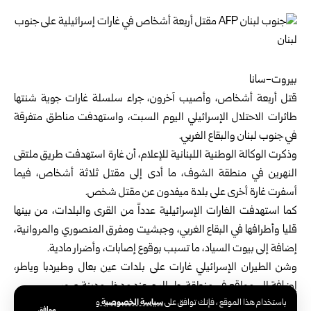
بيروت-سانا
قتل أربعة أشخاص، وأصيب آخرون، جراء سلسلة غارات جوية شنتها
طائرات الاحتلال الإسرائيلي اليوم السبت، واستهدفت مناطق متفرقة
في جنوب لبنان والبقاع الغربي.
وذكرت الوكالة الوطنية اللبنانية للإعلام، أن غارة استهدفت طريق ملتقى
النهرين في منطقة الشوف، ما أدى إلى مقتل ثلاثة أشخاص، فيما
أسفرت غارة أخرى على بلدة ميفدون عن مقتل شخص.
كما استهدفت الغارات الإسرائيلية عدداً من القرى والبلدات، من بينها
قليا وأطرافها في البقاع الغربي، وجبشيت ومفرق المنصوري والمروانية،
إضافة إلى بيوت السياد، ما تسبب بوقوع إصابات، وأضرار مادية.
وشن الطيران الإسرائيلي غارات على بلدات عين بعال وطيردبا وياطر،
إضافة إلى مواقع في منطقة جل البحر عند مدخل مدينة صور.
سياسة الخصوصية
باستخدام هذا الموقع ، فإنك توافق على
و
كما طالت الغارات مناطق أخرى بينها الشرافيات شرق العباسية،
موافق