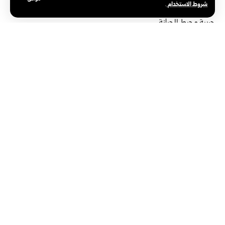
شروط الاستخدام
.
والخرايب، وصفد البطيخ، والجميجمة، وحبوش، حيث استهدفت طائرة
حربية محيط الجبانة.
وأعلنت وزارة الصحة اللبنانية في وقت سابق اليوم، مقتل سبعة
أشخاص جراء غارة إسرائيلية على قضاء صيدا في جنوب لبنان.
الوسوم:
جنوب لبنان
غارات إسرائيلية
الوكالة العربية السورية للأنباء – سانا