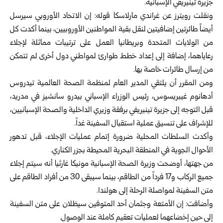
جزيرة تينيريفي الإسبانية.
ونقلت رويترز عن غراندي مارلاسكا قوله: إن الاتحاد الأوروبي سيرسل
أيضاً طائرتين إضافيتين لنقل بقية المواطنين الأوروبيين، بينما أكدت كل
من الولايات المتحدة وبريطانيا العمل على ترتيبات مماثلة لإجلاء
رعاياهما، إضافة إلى إعداد خطط طوارئ لمواطني دول أخرى لم تتمكن
من إرسال طائرات خاصة بها.
ومن المقرر أن يلتقي المدير العام لمنظمة الصحة العالمية تيدروس
أدهانوم غيبريسوس، رئيس الوزراء الإسباني بيدرو سانشيز في مدريد،
قبل التوجه إلى جزيرة تينيريفي برفقة وزيري الداخلية والصحة الإسبانيين،
للإشراف على تنسيق عملية استقبال السفينة غداً.
وأكدت السلطات المحلية ضرورة إتمام عمليات الإجلاء، قبل تدهور
الأحوال الجوية في المنطقة البحرية المحيطة بجزر الكناري.
من جهتها، أوضحت وزيرة الصحة الإسبانية مونيكا غارثيا أنه سيتم إجلاء
جميع الركاب و17 فرداً من الطاقم، بينما سيبقى 30 من أفراد الطاقم على
متن السفينة لمواصلة الرحلة إلى هولندا.
وأضافت: إن الأمتعة وجثمان أحد المتوفين سيظلان على متن السفينة
إلى حين إخضاعهما لعمليات تعقيم كاملة عند الوصول.