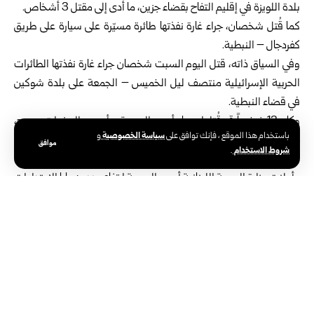
بلدة اللويزة في إقليم التفاح بقضاء جزين، ما أدى إلى مقتل 3 أشخاص.
كما قُتل شخصان، جراء غارة نفذتها طائرة مسيّرة على سيارة على طريق
كفردجال – النبطية.
وفي السياق ذاته، قتل اليوم السبت شخصان جراء غارة نفذتها الطائرات
الحربية الإسرائيلية منتصف ليل الخميس – الجمعة على بلدة شوكين
في قضاء النبطية.
وكان 13 شخصاً قد قُتلوا مساء أمس الجمعة، وأصيب العشرات بجروح،
سياسة الخصوصية
باستخدام هذا الموقع ، فإنك توافق على
و
جراء غارات شنها طيران الاحتلال الإسرائيلي على عدد من البلدات والقرى
موافق
شروط الاستخدام
.
في جنوب لبنان.
وأعلنت وزارة الصحة اللبنانية أمس الجمعة ارتفاع عدد ضحايا الاعتداءات
الإسرائيلية على لبنان منذ الثاني من آذار الماضي إلى 2618 قتيلاً و8094
جريحاً.
الوسوم:
الاعتداءات الإسرائيلية
لبنان
وزارة الصحة اللبنانية