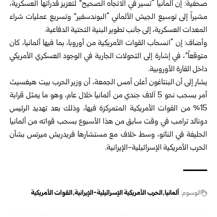
صحفية: إن ألمانيا “تسير في الاتجاه الصحيح” لتعزيز قدراتها العسكرية،
مشيراً إلى توسيع الجيش الألماني “البوندسفير” وتسريع عمليات شراء
المعدات العسكرية، إلى جانب تطوير البنية التحتية الدفاعية.
وأضاف: إن “انسحاب القوات الأمريكية من أوروبا، بما فيها ألمانيا، كان
متوقعاً”، في إشارة إلى التحولات الجارية في الوجود العسكري الأمريكي
داخل القارة الأوروبية.
يشار إلى أن البنتاغون أعلن أمس الجمعة، أن وزير الحرب بيت هيغسيث
أمر بسحب نحو 5 آلاف جندي من ألمانيا خلال عام، وهو ما يمثل قرابة
15% من القوات الأمريكية المتمركزة فيها، وذلك بعد تهديد الرئيس
دونالد ترامب في وقت سابق من هذا الأسبوع بسحب قواته من ألمانيا
الحليفة في الناتو، وسط خلاف مع مستشارها فريدريش ميرتس بشأن
الحرب الأمريكية الإسرائيلية-الإيرانية.
الوسوم:
ألمانيا
الحرب الأمريكية الإسرائيلية-الإيرانية
القوات الأمريكية