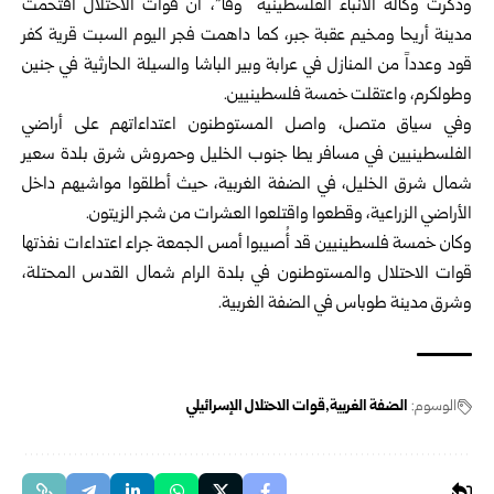
وذكرت وكالة الأنباء الفلسطينية “وفا”، أن قوات الاحتلال اقتحمت
مدينة أريحا ومخيم عقبة جبر، كما داهمت فجر اليوم السبت قرية كفر
قود وعدداً من المنازل في عرابة وبير الباشا والسيلة الحارثية في جنين
وطولكرم، واعتقلت خمسة فلسطينيين.
وفي سياق متصل، واصل المستوطنون اعتداءاتهم على أراضي
الفلسطينيين في مسافر يطا جنوب الخليل وحمروش شرق بلدة سعير
شمال شرق الخليل، في الضفة الغربية، حيث أطلقوا مواشيهم داخل
الأراضي الزراعية، وقطعوا واقتلعوا العشرات من شجر الزيتون.
وكان خمسة فلسطينيين قد أُصيبوا أمس الجمعة جراء اعتداءات نفذتها
قوات الاحتلال والمستوطنون في بلدة الرام شمال القدس المحتلة،
وشرق مدينة طوباس في الضفة الغربية.
الوسوم:
الضفة الغربية
قوات الاحتلال الإسرائيلي