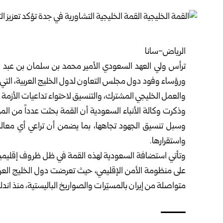
الرياض-سانا
ترأس ولي العهد السعودي الأمير محمد بن سلمان بن عبد العز
ورؤساء وفود دول مجلس التعاون لدول الخليج العربية، التي
والعمل الخليجي المشترك، والتنسيق لاحتواء تداعيات الأزمة ال
وذكرت وكالة الأنباء السعودية أن القمة بحثت عدداً من ال
وسبل تنسيق الجهود تجاهها، بما يضمن أن تراعي أي معالج
واستقرارها.
وتأتي استضافة السعودية لهذه القمة في ظل ظروف إقليمية دقيق
على منظومة الأمن الإقليمي، حيث تعرضت دول الخليج العربي
متواصلة من إيران بالمسيّرات والصواريخ الباليستية، منذ اندلاعها في الـ28 من 