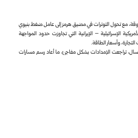
وقة، مع تحول التوترات في مضيق هرمز إلى عامل ضغط بنيوي
يكية الإسرائيلية – الإيرانية التي تجاوزت حدود المواجهة
لتجارة، وأسعار الطاقة.
مسال، تراجعت الإمدادات بشكل مفاجئ، ما أعاد رسم مسارات
د من الدول.
د إنرجي”، أن هذه الأزمة قد تتسبب في تراجع كبير في المعروض
في المستقبل القريب.
ونقلت شبكة “سي إن إن”، اليوم الثلاثاء، عن شركة “ريستاد إنرجي” قولها في آخر تقرير لها: إن شهر آذار 2026 مثّل نقطة تحول
بيراً نتيجة توقف الشحنات عبر مضيق هرمز، ما أدى إلى إزالة
دادات الشهرية، و7 ملايين طن من الإمدادات السنوية، وهي واحدة من أكبر الخسائر في الإمدادات
ورغم محاولات تعويض الفجوة عبر منتجين آخرين، إلا أن الانخفاض الصافي في المعروض بلغ نحو 1.7 مليون طن فقط، وهو
.