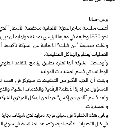
برلين-سانا
أعلنت سلسلة متاجر التجزئة الألمانية منخفضة الأسعار “ألد
نحو 1250 وظيفة في مقرها الرئيسي بمدينة مولهايم آن دير رور غرب البلاد، وذلك بحلول نهاية عام 2027.
ونقلت صحيفة “دي فيلت” الألمانية عن الشركة تأكيدها أن
العمليات وتطوير الهياكل التنظيمية.
وأوضحت الشركة أنها تعتزم تطبيق برنامج للتقاعد الطو
الوظائف في قسم المشتريات الدولية.
المسؤول عن إدارة الأنظمة الرقمية والخدمات التقنية، والذي يضم حالي
ويُعد قسم “ألدي دي إكس” جزءاً من الهيكل المركزي للشر
والمشتريات.
وتأتي هذه الخطوة في سياق توجه متزايد لدى شركات تجارة التج
في ظل التحديات الاقتصادية، وتصاعد المنافسة في سوق الم