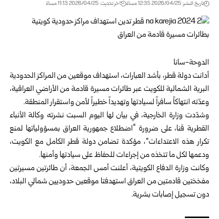
تاريخ النشر: 2026/04/25 12:35 مساءً
اخر تحديث: 2026/04/25 11:13 مساءً
الدوحة-سانا
أدانت دولة قطر، بأشد العبارات، استهداف موقعين من المراكز الحدودية
البرية الشمالية للكويت عبر طائرات مسيرة قادمة من الأراضي العراقية،
وعدّته انتهاكاً سافراً لسيادتها وتهديداً خطيراً لأمن واستقرار المنطقة.
وشدّدت وزارة الخارجية، في بيان لها اليوم السبت نشرته وكالة الأنباء
القطرية قنا، على ضرورة “اضطلاع جمهورية العراق بمسؤولياتها لمنع
تكرار هذه الاعتداءات”، مؤكدة تضامن دولة قطر الكامل مع الكويت،
ودعمها لكل ما تتخذه من إجراءات للحفاظ على سيادتها وأمنها.
وكانت وزارة الدفاع الكويتية، أعلنت أمس الجمعة، أن طائرتين مسيرتين
مفخختين قادمتين من العراق استهدفتا موقعين حدوديين شمالي البلاد،
دون تسجيل إصابات بشرية.