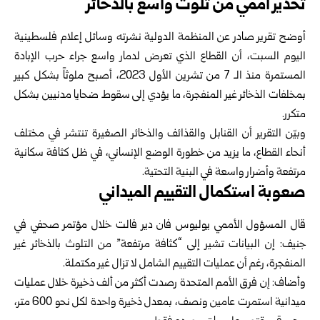
تحذير أممي من تلوث واسع بالذخائر
أوضح تقرير صادر عن المنظمة الدولية نشرته وسائل إعلام فلسطينية
اليوم السبت، أن القطاع الذي تعرض لدمار واسع جراء حرب الإبادة
المستمرة منذ الـ 7 من تشرين الأول 2023، أصبح ملوثاً بشكل كبير
بمخلفات الذخائر غير المنفجرة، ما يؤدي إلى سقوط ضحايا مدنيين بشكل
متكرر.
وبيّن التقرير أن القنابل والقذائف والذخائر الصغيرة تنتشر في مختلف
أنحاء القطاع، ما يزيد من خطورة الوضع الإنساني، في ظل كثافة سكانية
مرتفعة وأضرار واسعة في البنية التحتية.
صعوبة استكمال التقييم الميداني
قال المسؤول الأممي يوليوس فان دير فالت خلال مؤتمر صحفي في
جنيف: إن البيانات تشير إلى “كثافة مرتفعة” من التلوث بالذخائر غير
المنفجرة، رغم أن عمليات التقييم الشامل لا تزال غير مكتملة.
وأضاف: إن فرق الأمم المتحدة رصدت أكثر من ألف ذخيرة خلال عمليات
ميدانية استمرت عامين ونصف، بمعدل ذخيرة واحدة لكل نحو 600 متر،