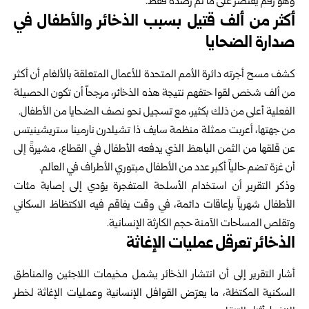
وهو رقم يقتصر على ما تم رصده فقط.
أكثر من ألف قتيل بسبب الذخائر والأطفال في
صدارة الضحايا
كشف مسح أجرته دائرة الأمم المتحدة للأعمال المتعلقة بالألغام أن أكثر
من ألف شخص لقوا حتفهم نتيجة هذه الذخائر، مرجحاً أن تكون الحصيلة
الفعلية أعلى من ذلك بكثير، مع تسجيل نحو نصف الضحايا من الأطفال.
من جهتها، أعربت ممثلة منظمة سايف ذا تشيلدرن نارمينا ستريشينيتس
عن قلقها من الثمن الباهظ الذي يدفعه الأطفال في القطاع، مشيرةً إلى
أن غزة تضم حالياً أكبر عدد من الأطفال مبتوري الأطراف في العالم.
وذكر التقرير أن استخدام الأسلحة المتفجرة يؤدي إلى إصابة مئات
الأطفال شهرياً بإعاقات دائمة، في وقت يفاقم فيه الاكتظاظ السكاني
وتقلص المساحات الآمنة حجم الكارثة الإنسانية.
الذخائر تعرقل عمليات الإغاثة
أشار التقرير إلى أن انتشار الذخائر يشمل مخيمات اللاجئين والمناطق
السكنية المكتظة، ما يعرّض القوافل الإنسانية وعمليات الإغاثة لخطر