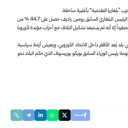
حزب “بلغاريا التقدمية” بأغلبية ساحقة.
وذكرت وكالة رويترز أن حزب “بلغاريا التقدمية” الذي يترأسه الرئيس البلغاري السابق رومين راديف حصل على 44.7 % من
كن أن يحكم منفرداً إلا أنه لم يستبعد تشكيل ائتلاف مع أحزاب ‌مؤيدة ⁠لأوروبا
لد يُعد الأفقر داخل الاتحاد الأوروبي، ويعيش أزمة سياسية
أطاحت بحكومة رئيس الوزراء السابق بويكو بوريسوف الذي حكم البلاد نحو
فيسبوك