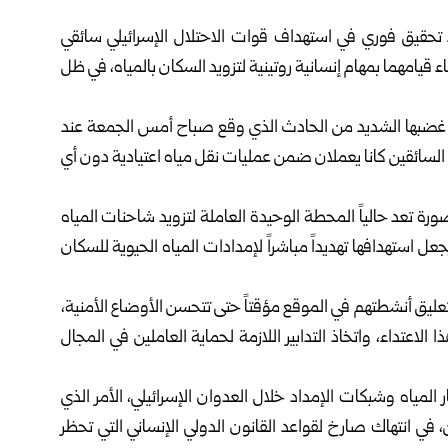
 تحقيق فوري في استهداف قوات الاحتلال الإسرائيلي سائقي
اء قيامهما بمهام إنسانية روتينية لتزويد السكان بالمياه، في ظل
عن غضبها الشديد من الحادث الذي وقع صباح أمس الجمعة عند
 السائقين كانا يعملان ضمن عمليات نقل مياه اعتيادية دون أي
 تعد حالياً المحطة الوحيدة العاملة لتزويد شاحنات المياه
 استهدافها تهديداً مباشراً لإمدادات المياه الحيوية للسكان
ليق أنشطتهم في الموقع مؤقتاً حتى تتحسن الأوضاع الأمنية،
لاعتداء، واتخاذ التدابير اللازمة لحماية العاملين في المجال
ر المياه وشبكات الإمداد خلال العدوان الإسرائيلي، الأمر الذي
 في انتهاك صارخ لقواعد القانون الدولي الإنساني التي تحظر