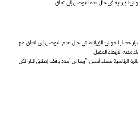
ر حصار الموانئ الإيرانية في حال عدم التوصل إلى اتفاق مع
ء مدته الأربعاء المقبل.
ة الرئاسية مساء أمس: “ربما لن أمدد وقف إطلاق النار، لكن
“أعتقد أن ذلك سيحدث”.
مور تسير على ما يرام في ‌الشرق ⁠الأوسط مع إيران”.
ً على السفن العابرة لمضيق هرمز، وهو مطلب كانت طهران قد
صيني شي جين بينغ أبدى ارتياحه لإعادة فتح المضيق، لافتاً
ن مميزة وربما تاريخية”.
يق هرمز بالكامل، موضحاً أن الحرب في إيران ستنتهي قريباً.