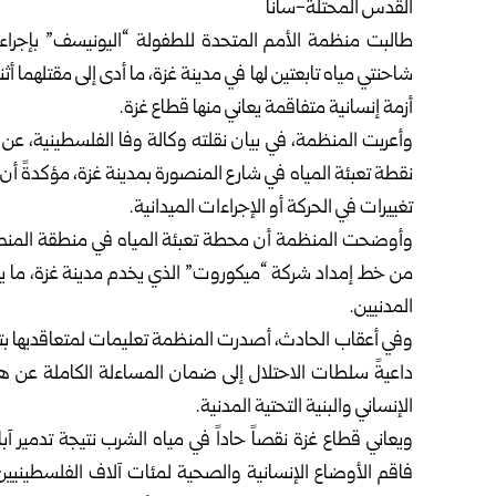
القدس المحتلة-سانا
طالبت منظمة الأمم المتحدة للطفولة “اليونيسف” بإجراء
شاحنتي مياه تابعتين لها في مدينة غزة، ما أدى إلى مقتلهما أثن
أزمة إنسانية متفاقمة يعاني منها قطاع غزة.
وأعربت المنظمة، في بيان نقلته وكالة وفا الفلسطينية، 
نقطة تعبئة المياه في شارع المنصورة بمدينة غزة، مؤكدةً أن
تغييرات في الحركة أو الإجراءات الميدانية.
وأوضحت المنظمة أن محطة تعبئة المياه في منطقة المنصورة
من خط إمداد شركة “ميكوروت” الذي يخدم مدينة غزة، ما يجعل
المدنيين.
وفي أعقاب الحادث، أصدرت المنظمة تعليمات لمتعاقديها بتع
داعيةً سلطات الاحتلال إلى ضمان المساءلة الكاملة عن هذا ا
الإنساني والبنية التحتية المدنية.
ويعاني قطاع غزة نقصاً حاداً في مياه الشرب نتيجة تدمير آبا
فاقم الأوضاع الإنسانية والصحية لمئات آلاف الفلسطينيين،