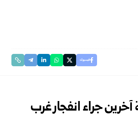
فيسبوك
خرين جراء انفجار غرب