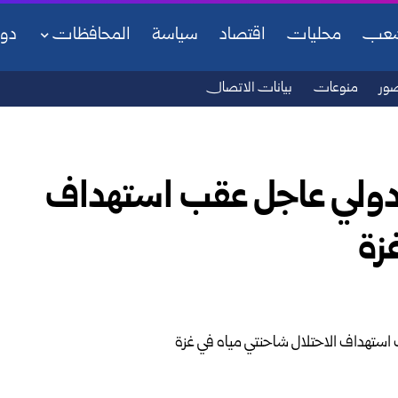
شعب
محليات
اقتصاد
سياسة
المحافظات
دو
ور
منوعات
بيانات الاتصال
دولي عاجل عقب استهداف
زة