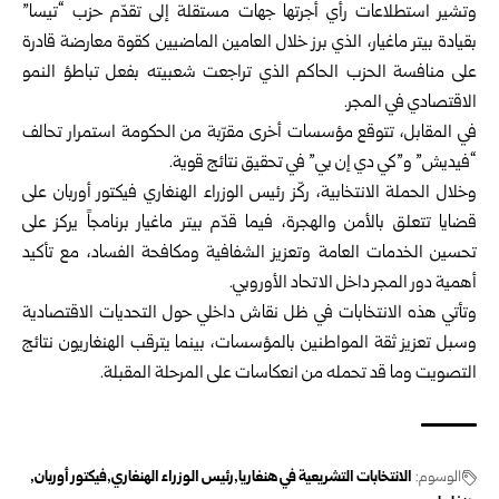
وتشير استطلاعات رأي أجرتها جهات مستقلة إلى تقدّم حزب “تيسا”
بقيادة بيتر ماغيار، الذي برز خلال العامين الماضيين كقوة معارضة قادرة
على منافسة الحزب الحاكم الذي تراجعت شعبيته بفعل تباطؤ النمو
الاقتصادي في المجر.
في المقابل، تتوقع مؤسسات أخرى مقرّبة من الحكومة استمرار تحالف
“فيديش” و”كي دي إن بي” في تحقيق نتائج قوية.
وخلال الحملة الانتخابية، ركّز رئيس الوزراء الهنغاري فيكتور أوربان على
قضايا تتعلق بالأمن والهجرة، فيما قدّم بيتر ماغيار برنامجاً يركز على
تحسين الخدمات العامة وتعزيز الشفافية ومكافحة الفساد، مع تأكيد
أهمية دور المجر داخل الاتحاد الأوروبي.
وتأتي هذه الانتخابات في ظل نقاش داخلي حول التحديات الاقتصادية
وسبل تعزيز ثقة المواطنين بالمؤسسات، بينما يترقب الهنغاريون نتائج
التصويت وما قد تحمله من انعكاسات على المرحلة المقبلة.
الوسوم:
الانتخابات التشريعية في هنغاريا
رئيس الوزراء الهنغاري
فيكتور أوربان