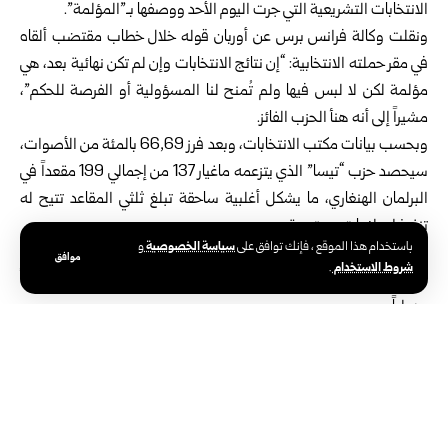
الانتخابات التشريعية التي جرت اليوم الأحد ووصفها بـ”المؤلمة”.
ونقلت وكالة فرانس برس عن أوربان قوله خلال خطاب مقتضب ألقاه
في مقر حملته الانتخابية: “إن نتائج الانتخابات وإن لم تكن نهائية بعد، هي
مؤلمة لكن لا لبس فيها ولم تُمنح لنا المسؤولية أو الفرصة للحكم”،
مشيراً إلى أنه هنأ الحزب الفائز.
وبحسب بيانات مكتب الانتخابات، وبعد فرز 66,69 بالمئة من الأصوات،
سيحصد حزب “تيسا” الذي يتزعمه ماغيار 137 من إجمالي 199 مقعداً في
البرلمان الهنغاري، ما يشكل أغلبية ساحقة تبلغ ثلثي المقاعد تتيح له
تنفيذ إصلاحات دستورية.
سياسة الخصوصية
باستخدام هذا الموقع ، فإنك توافق على
و
وبدأ الناخبون في هنغاريا صباح اليوم الأحد، الإدلاء بأصواتهم في
موافق
شروط الاستخدام
.
الانتخابات التشريعية، وهي محطة سياسية تحظى بمتابعة واسعة داخلياً
ودولياً.
وتأتي هذه الانتخابات في ظل نقاش داخلي حول التحديات الاقتصادية
وسبل تعزيز ثقة المواطنين بالمؤسسات، بينما يترقب الهنغاريون نتائج
التصويت وما قد تحمله من انعكاسات على المرحلة المقبلة.