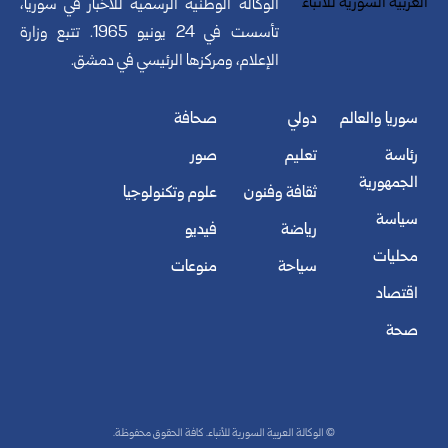
الوكالة الوطنية الرسمية للأخبار في سوريا،
تأسست في 24 يونيو 1965. تتبع وزارة
الإعلام، ومركزها الرئيسي في دمشق.
سوريا والعالم
دولي
صحافة
رئاسة
تعليم
صور
الجمهورية
ثقافة وفنون
علوم وتكنولوجيا
سياسة
رياضة
فيديو
محليات
سياحة
منوعات
اقتصاد
صحة
© الوكالة العربية السورية للأنباء. كافة الحقوق محفوظة.