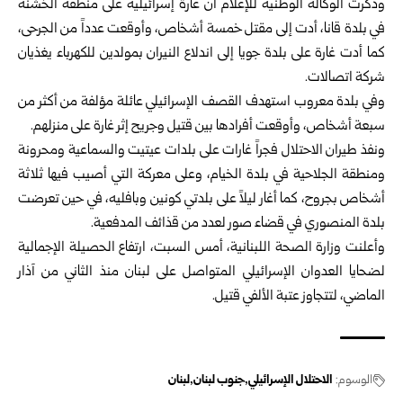
وذكرت الوكالة الوطنية للإعلام أن غارة إسرائيلية على منطقة الخشنة
في بلدة قانا، أدت إلى مقتل خمسة أشخاص، وأوقعت عدداً من الجرحى،
كما أدت غارة على بلدة جويا إلى اندلاع النيران بمولدين للكهرباء يغذيان
شركة اتصالات.
وفي بلدة معروب استهدف القصف الإسرائيلي عائلة مؤلفة من أكثر من
سبعة أشخاص، وأوقعت أفرادها بين قتيل وجريح إثر غارة على منزلهم.
ونفذ طيران الاحتلال فجراً غارات على بلدات عيتيت والسماعية ومحرونة
ومنطقة الجلاحية في بلدة الخيام، وعلى معركة التي أصيب فيها ثلاثة
أشخاص بجروح، كما أغار ليلاً على بلدتي كونين وبافليه، في حين تعرضت
بلدة المنصوري في قضاء صور لعدد من قذائف المدفعية.
وأعلنت وزارة الصحة اللبنانية، أمس السبت، ارتفاع الحصيلة الإجمالية
لضحايا العدوان الإسرائيلي المتواصل على لبنان منذ الثاني من آذار
الماضي، لتتجاوز عتبة الألفي قتيل.
الوسوم:
الاحتلال الإسرائيلي
جنوب لبنان
لبنان