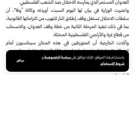
العدوان المستمر الذي يمارسه الاحتلال ضد الشعب الفلسطيني.
واعتبرت الوزارة في بيان لها اليوم السبت، أوردته وكالة “وفا”، أن
سلطات الاحتلال تستغل وقف إطلاق النار للتهرب من التزاماتها القانونية،
بما في ذلك تنفيذ المرحلة الثانية من خطة وقف العدوان، والانسحاب
من قطاع غزة والأراضي الفلسطينية المحتلة.
وأكدت الخارجية أن المتورطين في هذه المجازر سيحاسبون أمام
المحاكم الدولية المختصة، باعتبار هذه الأفعال جرائم إبادة وجرائم حرب
سياسة الخصوصية
باستخدام هذا الموقع ، فإنك توافق على
و
وجرائم ضد الإنسانية، مشيرة إلى أن الاكتفاء الدولي ببيانات الإدانة لم
موافق
شروط الاستخدام
.
يعد مقبولاً في ظل استمرار الانتهاكات وتصاعد الاعتداءات بحق المدنيين
الفلسطينيين.
ودعت الوزارة المجتمع الدولي إلى تحرك عاجل وفاعل لتوفير الحماية
الدولية للشعب الفلسطيني، ووقف الجرائم الإسرائيلية المتواصلة،
والعمل على إيجاد حل سياسي عادل ومستدام يضمن إقامة دولة
فلسطين المستقلة على حدود الرابع من حزيران 1967 وعاصمتها القدس
الشرقية.
وقتل ستة فلسطينيين، وأصيب آخرون في وقت سابق اليوم، جراء
قصف قوات الاحتلال على مخيم البريج وحي الرقب، في مشهد يعكس