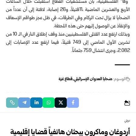
“وفا” الفلسطينية، بأن مستشفيات القطاع استقبلت خلال الساعات
الأربع والعشرين الماضية ،11قتيلاً، و26 إصابة، لافتة إلى أن عدداً من
الضحايا لا يزال تحت الركام وفي الطرقات، في ظل عجز طواقم الإسعاف
والإنقاذ عن الوصول إليهم حتى هذه اللحظة.
وبذلك ارتفع عدد القتلى الفلسطينيين منذ وقف إطلاق النار في الـ 10 من
تشرين الأول الماضي إلى 749 قتيلاً، فيما ارتفع عدد الإصابات إلى
2.082، وجرى انتشال 759 جثماناً.
الوسوم:
ضحايا العدوان الإسرائيلي
قطاع غزة
دولي
أردوغان وماكرون يبحثان هاتفياً قضايا إقليمية