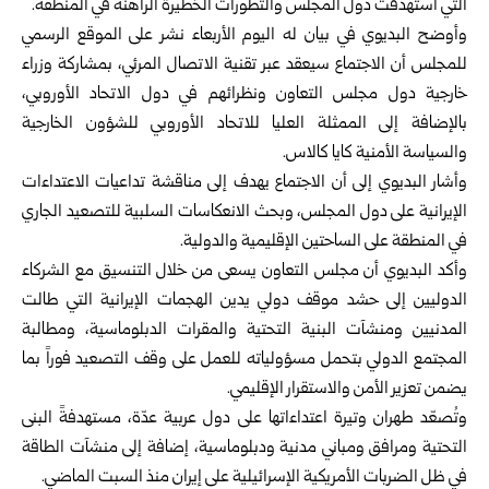
التي استهدفت دول المجلس والتطورات الخطيرة الراهنة في المنطقة.
وأوضح البديوي في بيان له اليوم الأربعاء نشر على الموقع الرسمي
للمجلس أن الاجتماع سيعقد عبر تقنية الاتصال المرئي، بمشاركة وزراء
خارجية دول مجلس التعاون ونظرائهم في دول الاتحاد الأوروبي،
بالإضافة إلى الممثلة العليا للاتحاد الأوروبي للشؤون الخارجية
والسياسة الأمنية كايا كالاس.
وأشار البديوي إلى أن الاجتماع يهدف إلى مناقشة تداعيات الاعتداءات
الإيرانية على دول المجلس، وبحث الانعكاسات السلبية للتصعيد الجاري
في المنطقة على الساحتين الإقليمية والدولية.
وأكد البديوي أن مجلس التعاون يسعى من خلال التنسيق مع الشركاء
الدوليين إلى حشد موقف دولي يدين الهجمات الإيرانية التي طالت
المدنيين ومنشآت البنية التحتية والمقرات الدبلوماسية، ومطالبة
المجتمع الدولي بتحمل مسؤولياته للعمل على وقف التصعيد فوراً بما
يضمن تعزير الأمن والاستقرار الإقليمي.
وتُصعّد طهران وتيرة اعتداءاتها على دول عربية عدّة، مستهدفةً البنى
التحتية ومرافق ومباني مدنية ودبلوماسية، إضافة إلى منشآت الطاقة
في ظل الضربات الأمريكية الإسرائيلية على إيران منذ السبت الماضي.