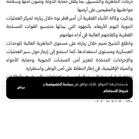
درجات الجاهزية والتنسيق، بما يكفل حماية الدولة وصون أمنها وسلامة
مواطنيها والمقيمين على أرضها.
وذكرت وكالة الأنباء القطرية أن أمير قطر نوه خلال زيارته لمركز العمليات
الجوية اليوم الأربعاء، بالجهود التي يبذلها منتسبو القوات المسلحة
القطرية وكفاءتهم العالية في أداء مهامهم.
واطلع الشيخ تميم خلال زيارته على مستوى الجاهزية العالية للوحدات
العسكرية ومستوى استعدادها، كما استمع إلى إيجاز حول سير العمليات
والإجراءات المتخذة لتعزيز أمن المنشآت الحيوية وحماية الأجواء
والمياه الإقليمية، في إطار الحفاظ على أمن الوطن واستقراره.
وتواصل إيران منذ السبت الماضي شن اعتداءات بالصواريخ والطائرات
سياسة الخصوصية
باستخدام هذا الموقع ، فإنك توافق على
و
المسيّرة على دول عربية عدة بالمنطقة، ما أوقع ضحايا وألحق أضراراً
موافق
شروط الاستخدام
.
مادية بالبنى التحتية، وذلك في اعقاب الضربات العسكرية الأمريكية
والإسرائيلية على إيران.
الوسوم:
أمير دولة قطر
الشيخ تميم بن حمد آل ثاني