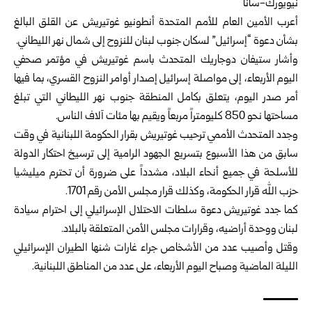
نيويورك-سانا
أعرب
الأمين العام للأمم المتحدة
أنطونيو غوتيريش عن القلق البالغ
بشأن دعوة “إسرائيل” لسكان جنوب لبنان للنزوح إلى شمال نهر الليطاني.
وأشار ستيفان دوجاريك المتحدث باسم غوتيريش في مؤتمر صحفي
اليوم الأربعاء، إلى مواصلة إسرائيل إصدار أوامر النزوح القسري، بما فيها
أمر صدر اليوم، يتعلق بكامل المنطقة جنوب نهر الليطاني التي تبلغ
مساحتها نحو 850 كليومتراً مربعاً ويقيم بها مئات آلاف الناس.
وجدد المتحدث الأممي ترحيب غوتيريش بقرار الحكومة اللبنانية في وقت
سابق من هذا الأسبوع بتسريع الجهود الرامية إلى ترسيخ احتكار الدولة
للأسلحة في جميع أنحاء البلاد، مشدداً على ضرورة أن تحترم ميليشيا
حزب الله قرار الحكومة، وكذلك قرار مجلس الأمن رقم 1701.
كما جدد غوتيريش دعوة سلطات الاحتلال الإسرائيلي إلى احترام سيادة
لبنان ووحدة أراضيه، وقرارات مجلس الأمن المتعلقة بالبلاد.
وقتل وأصيب عدد من الأشخاص جراء غارات شنها الطيران الإسرائيلي
الليلة الماضية وصباح اليوم الأربعاء، على عدد من المناطق اللبنانية.