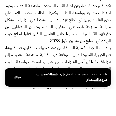
أكد تقرير حديث صادرعن لجنة الأمم المتحدة لمناهضة التعذيب وجود
انتهاكات خطيرة وواسعة النطاق ارتكبتها سلطات الاحتلال الإسرائيلي
بحق الفلسطينيين في قطاع غزة ولا تزال، مشدداً على أنها باتت تشكل
سياسة ممنهجة تقوم على التعذيب المنظم وحرمان المعتقلين من
حقوقهم الأساسية، ولا سيما خلال العامين اللذين أعقبا اندلاع حرب
الإبادة في السابع من تشرين الأول 2023.
وأشارت اللجنة الأممية المؤلفة من عشرة خبراء مستقلين، في تقريرها،
في الدورية الأخيرة للدول الموقعة على اتفاقية مناهضة التعذيب، إلى
أنها تلقت كماً كبيراً من الشهادات التي تشير إلى استخدام واسع لأساليب
التعذيب، من بينها الضرب المبرح المتكرر والهجمات بالكلاب والصعق
سياسة الخصوصية
باستخدام هذا الموقع ، فإنك توافق على
و
الكهربائي والتعذيب بالماء، إضافة إلى العنف الجنسي والإذلال المتعمد.
موافق
شروط الاستخدام
.
ولفت التقرير إلى وجود ممارسات مهينة للكرامة الإنسانية، إذ أجبر
معتقلون فلسطينيون على “التصرف كالحيوانات” أو على التعرض
للإهانة الجسدية، فضلاً عن الحرمان الممنهج من الرعاية الطبية.
اعتقال إداري بلا محاكمة… وأطفال خلف
القضبان