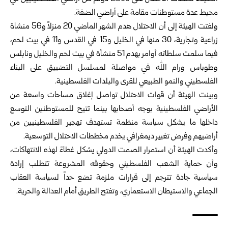
محيط عدة مستوطنات مقامة على أراضي الضفة.
ولفتت الهيئة إلى أن الاحتلال هدم الشهر الماضي 20 منزلاً و56 منشاة
زراعية وتجارية، 30 منها في الخليل و15 في القدس و11 في بيت لحم،
فيما سلمت سلطاته أوامر بهدم 51 منشأة في بيت لحم والخليل ونابلس
وطوباس ورام الله في مواصلة لمسلسل التضييق على البناء
الفلسطيني والنمو الطبيعي للقرى والبلدات الفلسطينية.
وبينت الهيئة أن قوات الاحتلال تواصل إغلاق مساحات واسعة من
الأراضي الفلسطينية بوجه أصحابها بينما تتيح للمستوطنين التوسع
داخلها ما يشكل سياسة منظمة تستهدف تهجير الفلسطينيين من
أراضيهم وفرض تغيير ديمغرافي يخدم مخططات الاحتلال التوسعية.
وأكدت الهيئة أن استمرار الصمت الدولي يشكل غطاءً لهذه الانتهاكات،
وأن حماية الشعب الفلسطيني وحقوقه المشروعة تتطلب إرادة
سياسية جادة تترجم إلى قرارات ملزمة تضع حداً لسياسة العقاب
الجماعي والاستيطان الاستعماري، وتفتح الطريق أمام العدالة والحرية.