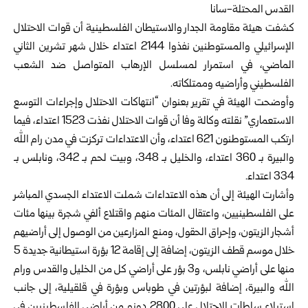
القدس المحتلة-سانا
كشفت هيئة مقاومة الجدار والاستيطان الفلسطينية أن قوات الاحتلال
الإسرائيلي والمستوطنين نفذوا 2144 اعتداء خلال شهر تشرين الثاني
الماضي، في استمرار لمسلسل الإرهاب المتواصل ضد الشعب
الفلسطيني وأراضيه وممتلكاته.
وأوضحت الهيئة في تقرير بعنوان “انتهاكات الاحتلال وإجراءات التوسع
الاستعماري” نقلته وكالة وفا أن قوات الاحتلال نفذت 1523 اعتداء، فيما
ارتكب المستوطنون 621 اعتداء، وأن الاعتداءات تركزت في مدن رام الله
والبيرة بـ 360 اعتداء، والخليل بـ 348، وبيت لحم بـ 342، ونابلس بـ
334 اعتداء.
وأشارت الهيئة إلى أن هذه الاعتداءات شملت الاعتداء الجسدي المباشر
على الفلسطينيين، واعتقال المئات منهم واقتلاع ألفي شجرة بينها مئات
أشجار الزيتون، وإحراق الحقول، ومنع المزارعين من الوصول إلى أراضيهم
خلال موسم قطف الزيتون، إضافة إلى إقامة 12 بؤرة استيطانية جديدة 5
منها على أراضي نابلس، و3 بؤر على أراضي كل من الخليل والقدس ورام
الله والبيرة، إضافة لبؤرتين في طوباس وبؤرة في قلقيلية، إلى جانب
استيلاء سلطات الاحتلال على 2800 دونم من أراضي الفلسطينيين في