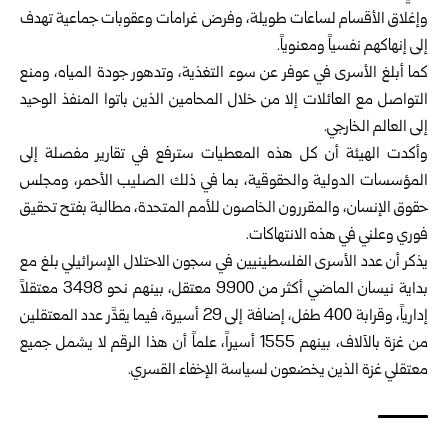
وإغلاق الأقسام لساعات طويلة، وفرض غرامات وعقوبات جماعية تهدف
إلى إنهاكهم نفسياً ومعنوياً.
كما أبلغ الأسرى في عوفر عن سوء التغذية، وتدهور جودة المياه، ومنع
التواصل مع العائلات إلا من خلال المحامين الذين باتوا المنفذ الوحيد
إلى العالم الخارجي.
وأكدت الهيئة أن كل هذه المعطيات سترفع في تقارير مفصلة إلى
المؤسسات الدولية والحقوقية، بما في ذلك الصليب الأحمر، ومجلس
حقوق الإنسان، والمقررون الخاصون للأمم المتحدة، مطالبة بفتح تحقيق
فوري وعلني في هذه الانتهاكات.
يذكر أن عدد الأسرى الفلسطينيين في سجون الاحتلال الإسرائيلي بلغ مع
بداية نيسان الماضي أكثر من 9900 معتقل، بينهم نحو 3498 معتقلاً
إدارياً، وقرابة 400 طفل، إضافة إلى 29 أسيرة، فيما يقدَّر عدد المعتقلين
من غزة بالآلاف، بينهم 1555 أسيراً، علماً أن هذا الرقم لا يشمل جميع
معتقلي غزة الذين يخضعون لسياسة الإخفاء القسري.